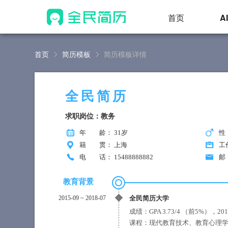
首页
A
首页
简历模板
简历模板详情
全民简历
求职岗位：教务
年 龄
： 31岁
性
籍 贯
： 上海
工
电 话
： 15488888882
邮
教育背景
2015-09
~
2018-07
全民简历大学
成绩：GPA 3.73/4 （前5%）
课程：现代教育技术、教育心理