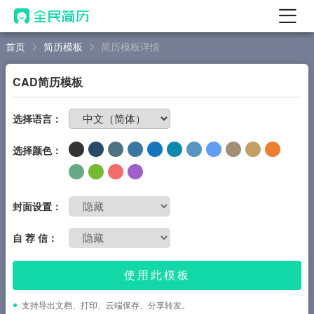
首页
简历模板
简历模板详情
首页
热门
AI 简历工具
CAD简历模板
AI 生成简历
免费制作简历
选择语言：
AI 优化简历
选择颜色：
AI 翻译简历
AI 诊断简历
AI 模拟面试
封面设置：
面试自我介绍
自 荐 信：
New
AI 职场工具
使用此模板
简历模板
支持导出文档、打印、云端保存、分享转发。