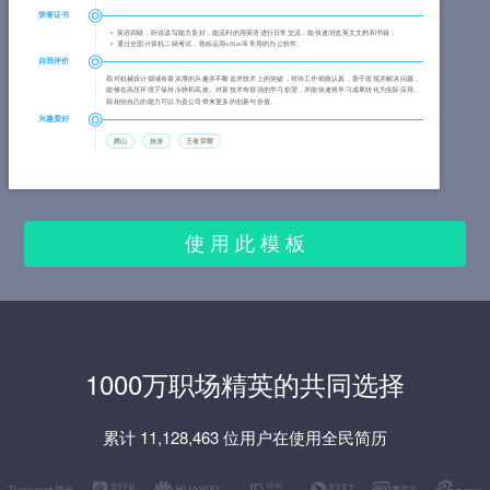
荣誉证书
英语四级，听说读写能力良好，能流利的用英语进行日常交流，能快速浏览英文文档和书籍；
通过全国计算机二级考试，熟练运用office等常用的办公软件。
自我评价
我对机械设计领域有着浓厚的兴趣并不断追求技术上的突破，对待工作细致认真，善于发现并解决问题，
能够在高压环境下保持冷静和高效。对新技术有很强的学习欲望，并能快速将学习成果转化为实际应用。
我相信自己的能力可以为贵公司带来更多的创新与价值。
兴趣爱好
爬山
旅游
王者荣耀
使 用 此 模 板
1000万职场精英的共同选择
累计 11,128,463 位用户在使用全民简历