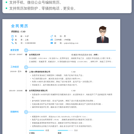
简历教程
支持手机、微信公众号编辑简历。
支持简历加密防护，零骚扰电话，更安全。
登录 / 注册
全民简历
求职岗位：CAD
年 龄
： 35岁
性 别
： 男
籍 贯
： 上海
工作年限
： 5年经验
电 话
： 15088888880
邮 箱
： qmjianli@qq.com
教育背景
2015-09
~
2018-07
全民简历大学
机械设计制造及其自动化（
本科
）
专业成绩：GPA 3.66/4 （专业前5%）,优秀毕业生，校级奖学金三次，全国大学生机器人大赛二等奖；
主修课程： 机械原理，机械设计，计算机辅助设计与制造（CAD/CAM），材料力学，制造工艺学等；
工作经历
2018-09
~
至今
上海XX网络科技有限公司
CAD
负责开发复杂的三维模型和二维制图，为客户定制个性化产品；
与工程师团队合作，解决复杂设计问题，提高设计效率20%；
利用CAD软件进行模拟测试，降低了设计错误率，提高产品一次性通过率；
培训新员工，提升团队整体的CAD操作能力和设计技巧。
2016-09
~
2018-08
全民简历科技有限公司
CAD
负责使用CAD软件进行机械部件及装配体的设计，改进原有设计，有效提升了产品的稳定性与耐用
性；
参与跨部门的协作项目，优化产品结构，增强了设计方案的适用性和实用性；
完成从概念到产品开发的整个设计流程，并配合制造团队解决生产过程中的技术问题；
编写和审核技术文档，确保设计方案的标准性与规范性。
技能特长
精通多种CAD软件，例如AutoCAD, SolidWorks, CATIA及PTC Creo；
熟悉产品全生命周期管理（PLM），能够高效地管理设计数据和工程变更；
掌握机械原理和材料科学知识，能够进行科学合理的设计决策；
优秀的团队合作能力与沟通技巧，能在多文化环境下工作并发挥领导潜力。
精通
良好
计算机
英语