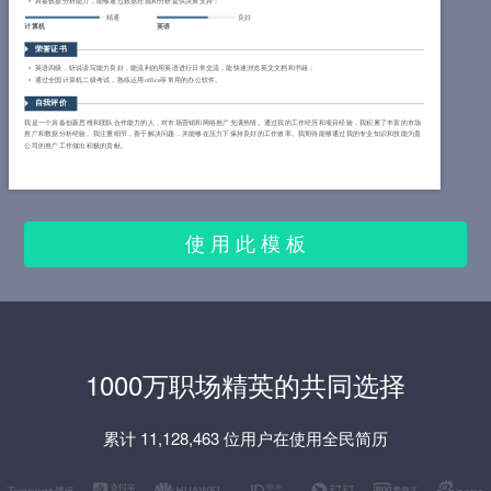
具备数据分析能力，能够通过数据挖掘和分析提供决策支持；
精通
良好
计算机
英语
荣誉证书
英语四级，听说读写能力良好，能流利的用英语进行日常交流，能快速浏览英文文档和书籍；
通过全国计算机二级考试，熟练运用office等常用的办公软件。
自我评价
我是一个具备创新思维和团队合作能力的人，对市场营销和网络推广充满热情。通过我的工作经历和项目经验，我积累了丰富的市场
推广和数据分析经验。我注重细节，善于解决问题，并能够在压力下保持良好的工作效率。我期待能够通过我的专业知识和技能为贵
公司的推广工作做出积极的贡献。
使 用 此 模 板
1000万职场精英的共同选择
累计 11,128,463 位用户在使用全民简历