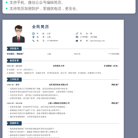
简历教程
支持手机、微信公众号编辑简历。
支持简历加密防护，零骚扰电话，更安全。
登录 / 注册
全民简历
年 龄
： 27岁
性 别
： 男
籍 贯
： 上海
工作年限
： 2年经验
电 话
： 15788888886
邮 箱
： qmjianli@qq.com
求职意向
求职意向：网络推广
上海
5000/月
一个月内到岗
教育背景
2015-09
~
2018-07
全民简历大学
市场营销（
本科
）
专业成绩：3.8/4.0（排名前5%）；
主修课程：管理学、微观经济学、宏观经济学、管理信息系统、统计学、财务管理、市场营销、消费者行为学等。
工作经历
2018-09
~
至今
全民简历科技有限公司
网络推广
负责制定并执行公司的网络推广策略，提升品牌知名度和用户转化率；
策划并管理社交媒体平台的日常运营，包括内容创作、社群管理和广告投放；
与合作伙伴合作，进行线上活动和促销活动的策划与执行；
定期分析数据，优化推广效果，并提供相关报告和建议；
2016-09
~
2018-08
上海XX网络科技有限公司
网络推广
负责市场调研，收集竞争对手信息，进行市场分析和竞争策略制定；
协助制定并执行产品推广计划，提高产品在市场上的竞争力；
参与组织并执行市场调研项目，收集并整理市场数据和消费者反馈；
编写市场调研报告，向管理层提供决策参考；
技能特长
熟练掌握网络推广和市场营销的基本理论与实践技巧；
熟悉SEO优化技巧，能够提升网站在搜索引擎上的曝光率；
熟练使用社交媒体平台进行内容创作和社群管理；