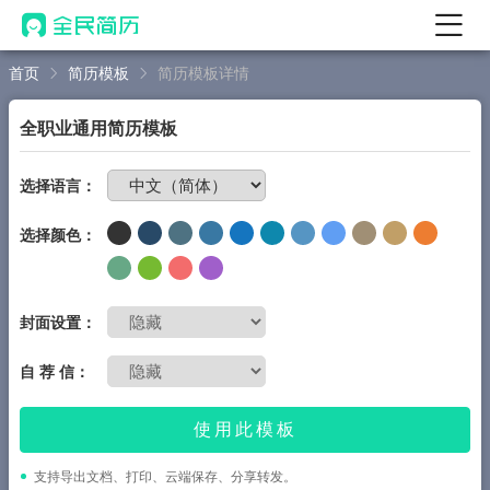
首页
简历模板
简历模板详情
首页
热门
AI 简历工具
全职业通用简历模板
AI 生成简历
免费制作简历
选择语言：
AI 优化简历
选择颜色：
AI 翻译简历
AI 诊断简历
AI 模拟面试
封面设置：
面试自我介绍
自 荐 信：
New
AI 职场工具
使用此模板
简历模板
支持导出文档、打印、云端保存、分享转发。