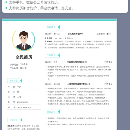
简历教程
支持手机、微信公众号编辑简历。
支持简历加密防护，零骚扰电话，更安全。
登录 / 注册
教育背景
2012-09
~
2016-07
全民简历师范大学
工商管理（本科）
专业成绩：
GPA 3.66/4 （专业前5%）
主修课程：
基础会计学、货币银行学、统计学、经济法概论、财务会计学、管理学原
理、组织行为学、市场营销学、国际贸易理论、国际贸易实务、人力资源开发与管
理、财务管理学、企业经营战略概论、质量管理学、西方经济学等等。
工作经历
全民简历
2018-09
~
至今
全民简历科技有限公司
行政专员
行政专员
求职岗位：
拥负责本部的行政人事管理和日常事务，协助总监搞好各部门之间的综合协调。
6年经验
工作年限：
负责日常行政事务管理，包括文件归档、办公用品采购与分发，确保办公环境整
洁有序。
负责公司日常行政事务统筹，涵盖文件收发归档、办公设备维护及办公环境优
化。
基本信息
2016-09
~
2018-08
上海斧掌网络科技有限公司
行政专员
年 龄：
28岁
热情接待来访宾客，合理安排接待流程，协调相关部门对接，展现公司良好形象;
负责公司总部的来访客户接待工作，负责引导和介绍公司的分布情况；
性 别：
男
负责中心的行政事务，公司班车管理、负责建立员工归属感及前台管理；
籍 贯：
上海
严格管理办公用品，做好采购计划、库存盘点与发放登记，有效控制成本；
督导公司各项行政、人事制度、员工福利、生日以及公司各种宴会活动的执行；
电 话：
15688888885
负责招聘工作，制定公司的人力资源发展计划，确保人才梯队发展和人才储备；
邮 箱：
qmjianli@qq.com
荣誉证书
英语四级，听说读写能力良好，能流利的用英语进行日常交流，能快速浏览英文
技能特长
文档和书籍；
通过全国计算机二级考试，熟练运用office等常用的办公软件。
语言能力：
大学英语6级证书，荣获全国
大学生英语竞赛一等奖，能够熟练的进行