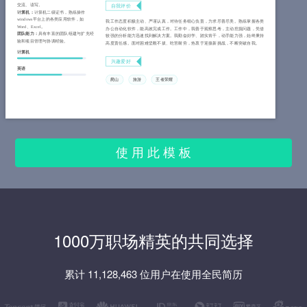
交流、读写。
自我评价
计算机：
计算机二级证书，熟练操作
windows平台上的各类应用软件，如
我工作态度积极主动、严谨认真，对待任务细心负责，力求尽善尽美。熟练掌握各类
Word、Excel。
办公自动化软件，能高效完成工作。工作中，我善于观察思考，主动挖掘问题，凭借
团队能力：
具有丰富的团队组建与扩充经
较强的分析能力迅速找到解决方案。我勤奋好学、踏实肯干，动手能力强，始终秉持
验和项目管理与协调经验。
高度责任感。面对困难坚毅不拔、吃苦耐劳，热衷于迎接新挑战，不断突破自我。
计算机
兴趣爱好
英语
爬山
旅游
王者荣耀
使 用 此 模 板
1000万职场精英的共同选择
累计 11,128,463 位用户在使用全民简历