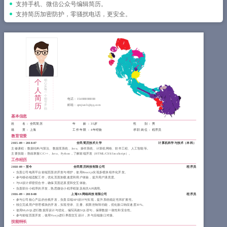
简历教程
支持手机、微信公众号编辑简历。
支持简历加密防护，零骚扰电话，更安全。
登录 / 注册
个
细
心
从
人
每
一
简
个
细
电话：
15488888888
节
历
邮箱：
qmjianli@qq.com
开
始
基本信息
姓 名
： 全民简历
年 龄
： 35岁
性 别
： 男
籍 贯
： 上海
工作年限
： 4年经验
求职岗位
： 程序员
教育背景
2015-09
~
2018-07
全民简历技术大学
计算机科学与技术（
本科
）
主修课程：数据结构与算法、数据库系统、Java、操作系统、计算机网络、软件工程、人工智能等。
主要技能：熟练掌握C/C++、Java、Python，了解前端开发（HTML/CSS/JavaScript）。
工作经历
2018-09
~
至今
全民简历科技有限公司
程序员
负责公司电商平台前端页面的开发与维护，使用React.js实现多模块组件化开发。
参与移动端适配工作，优化页面加载速度和用户体验，提升用户满意度。
与UI设计师密切合作，确保页面还原度和交互体验。
负责部分小程序的开发，熟悉微信小程序框架及相关API调用。
2016-09
~
2018-08
上海XX网络科技有限公司
程序员
参与公司核心产品的全栈开发，负责后端API设计与实现，提升系统稳定性和扩展性。
独立完成用户管理模块的开发，实现登录、注册、权限控制等功能，优化接口响应速度30%。
使用MySQL进行数据库设计与优化，编写高效SQL语句，保障数据一致性和安全性。
参与前端页面开发，使用Vue.js进行界面交互设计，并与后端接口对接。
技能特长