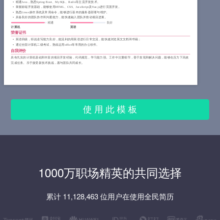
精通Java，熟悉Spring Boot、MySQL、Redis等主流开发技术。
掌握前端开发基础，能够使用HTML、CSS、JavaScript及Vue.js进行页面开发。
熟悉Linux操作系统及常用命令，能够进行基本的服务器部署与维护。
具备良好的团队协作和沟通能力，能快速融入团队并推动项目进展。
精通
良好
计算机
英语
荣誉证书
英语四级，听说读写能力良好，能流利的用英语进行日常交流，能快速浏览英文文档和书籍；
通过全国计算机二级考试，熟练运用office等常用的办公软件。
自我评价
具有扎实的计算机基础和丰富的项目开发经验，代码规范，学习能力强。工作中注重细节，善于发现和解决问题，能够在压力下高效
完成任务。乐于接受新技术挑战，愿与团队共同成长。
使 用 此 模 板
1000万职场精英的共同选择
累计 11,128,463 位用户在使用全民简历