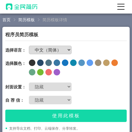
首页
简历模板
简历模板详情
首页
热门
AI 简历工具
程序员简历模板
AI 生成简历
免费制作简历
选择语言：
AI 优化简历
选择颜色：
AI 翻译简历
AI 诊断简历
AI 模拟面试
封面设置：
面试自我介绍
自 荐 信：
New
AI 职场工具
使用此模板
简历模板
支持导出文档、打印、云端保存、分享转发。