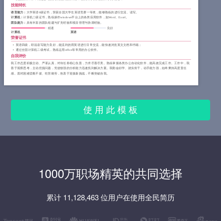
技能特长
语言能力：
大学英语6级证书，荣获全国大学生英语竞赛一等奖，能够熟练的进行交流、读写。
计算机：
计算机二级证书，熟练操作windows平台上的各类应用软件，如Word、Excel。
团队能力：
具有丰富的团队组建与扩充经验和项目管理与协调经验。
精通
良好
计算机
英语
荣誉证书
英语四级，听说读写能力良好，能流利的用英语进行日常交流，能快速浏览英文文档和书籍；
通过全国计算机二级考试，熟练运用office等常用的办公软件。
自我评价
我工作态度积极主动、严谨认真，对待任务细心负责，力求尽善尽美。熟练掌握各类办公自动化软件，能高效完成工作。工作中，我
善于观察思考，主动挖掘问题，凭借较强的分析能力迅速找到解决方案。我勤奋好学、踏实肯干，动手能力强，始终秉持高度责任
感。面对困难坚毅不拔、吃苦耐劳，热衷于迎接新挑战，不断突破自我。
使 用 此 模 板
1000万职场精英的共同选择
累计 11,128,463 位用户在使用全民简历