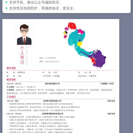
简历教程
支持手机、微信公众号编辑简历。
支持简历加密防护，零骚扰电话，更安全。
登录 / 注册
个
细
心
从
人
每
一
简
个
细
电话：
15788888884
节
历
邮箱：
qmjianli@qq.com
开
始
基本信息
姓 名
： 全民简历
年 龄
： 27岁
性 别
： 男
籍 贯
： 上海
工作年限
： 6年经验
求职岗位
： 行政专员
教育背景
2012-09
~
2016-07
全民简历师范大学
工商管理（
本科
）
专业成绩：
GPA 3.66/4 （专业前5%）
主修课程：
基础会计学、货币银行学、统计学、经济法概论、财务会计学、管理学原理、组织行为学、市场营销学、国际贸易理论、
国际贸易实务、人力资源开发与管理、财务管理学、企业经营战略概论、质量管理学、西方经济学等等。
工作经历
2018-09
~
至今
全民简历科技有限公司
行政专员
拥负责本部的行政人事管理和日常事务，协助总监搞好各部门之间的综合协调。
负责日常行政事务管理，包括文件归档、办公用品采购与分发，确保办公环境整洁有序。
负责公司日常行政事务统筹，涵盖文件收发归档、办公设备维护及办公环境优化。
2016-09
~
2018-08
上海斧掌网络科技有限公司
行政专员
热情接待来访宾客，合理安排接待流程，协调相关部门对接，展现公司良好形象;
负责公司总部的来访客户接待工作，负责引导和介绍公司的分布情况；
负责中心的行政事务，公司班车管理、负责建立员工归属感及前台管理；
严格管理办公用品，做好采购计划、库存盘点与发放登记，有效控制成本；
督导公司各项行政、人事制度、员工福利、生日以及公司各种宴会活动的执行；
负责招聘工作，制定公司的人力资源发展计划，确保人才梯队发展和人才储备；