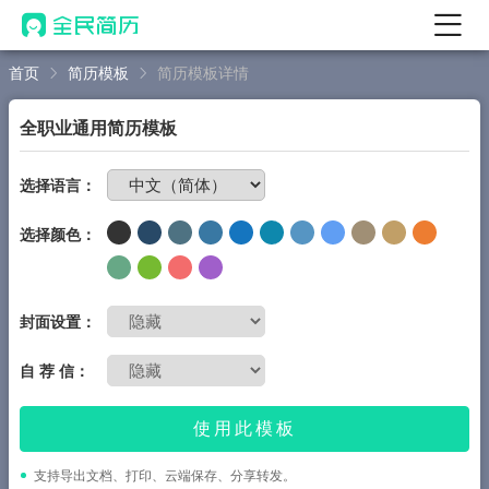
首页
简历模板
简历模板详情
首页
热门
AI 简历工具
全职业通用简历模板
AI 生成简历
免费制作简历
选择语言：
AI 优化简历
选择颜色：
AI 翻译简历
AI 诊断简历
AI 模拟面试
封面设置：
面试自我介绍
自 荐 信：
New
AI 职场工具
使用此模板
简历模板
支持导出文档、打印、云端保存、分享转发。