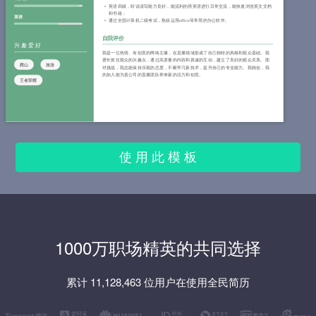
英语四级，听说读写能力良好，能流利的用英语进行日常交流，能快速浏览英文文档
和书籍；
英语
通过全国计算机二级考试，熟练运用office等常用的办公软件。
自我评价
兴趣爱好
我是一位热情、有创意的网络主播，在直播领域形成了自己独特的风格和观众基础。我
擅长抓住观众的兴趣点，通过高质量的内容和真诚的互动，建立了良好的观众关系。面
爬山
旅游
对挑战，我总能保持乐观的态度，不断学习新技术，提升自己的专业能力。我相信，我
的加入能为贵公司的直播团队带来新的活力和创意。
王者荣耀
使 用 此 模 板
1000万职场精英的共同选择
累计 11,128,463 位用户在使用全民简历