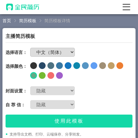
首页
简历模板
简历模板详情
首页
热门
AI 简历工具
主播简历模板
AI 生成简历
免费制作简历
选择语言：
AI 优化简历
选择颜色：
AI 翻译简历
AI 诊断简历
AI 模拟面试
封面设置：
面试自我介绍
自 荐 信：
New
AI 职场工具
使用此模板
简历模板
支持导出文档、打印、云端保存、分享转发。