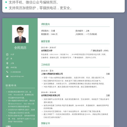
简历教程
支持手机、微信公众号编辑简历。
支持简历加密防护，零骚扰电话，更安全。
登录 / 注册
求职意向
求职意向：
主播
意向城市：
上海
期望薪资：
5000/月
入职时间：
一个月内到岗
教育背景
全民简历
2015-09
~
2018-07
全民简历大学
广播电视编导（本科）
33岁
专业成绩：GPA 3.66/4 （专业前5%），2018年获得全国大学生影视作品大赛二等奖。
主修课程：新媒体运营、影视剧本写作、广播电视制作、演讲与口才等。
男
上海
工作经历
4年经验
2018-09
~
至今
15288888888
上海XX网络科技有限公司
主播
qmjianli@qq.com
管理一个由10名网络主播组成的团队，负责日常排班、培训、团队建设等工作。
制定直播内容和活动计划，有效提升了团队的整体表现和观众的互动参与。
监控直播数据，分析观众行为，定期调整直播策略以优化观众体验和提高收益。
技能特长
与技术团队合作，解决直播过程中的技术问题，保证直播的顺畅进行。
精通各类直播软件和工具，如
2016-09
~
2018-08
OBS、Streamlabs等，能够独立处
全民简历科技有限公司
主播
理直播中的技术问题。
负责直播平台的日常直播，包括策划直播内容、互动游戏等，有效提升了观众的参与
擅长视频剪辑和内容创作，熟练使
度和满意度。
用Adobe Premiere、After Effects等
使用多种直播工具和技术提升直播效果，如OBS软件、美颜相机等，确保画质和声音
软件制作高质量的视频内容。
的清晰流畅。
具备强大的沟通和表达能力，能够
主持多场大型直播活动，与多个知名品牌合作，成功吸引了数万观众观看。
与观众建立良好的互动关系。
建立并维护了一支忠实的粉丝团队，粉丝数量增长超过100%，高效运用社交媒体进
熟悉社交媒体运营，能有效利用微
行粉丝互动和内容推广。
博、抖音、快手等平台进行个人品
牌推广和内容营销。
荣誉证书
计算机