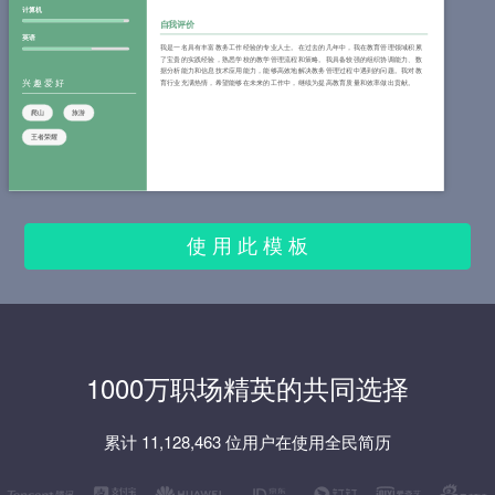
计算机
自我评价
英语
我是一名具有丰富教务工作经验的专业人士。在过去的几年中，我在教育管理领域积累
了宝贵的实践经验，熟悉学校的教学管理流程和策略。我具备较强的组织协调能力、数
据分析能力和信息技术应用能力，能够高效地解决教务管理过程中遇到的问题。我对教
兴趣爱好
育行业充满热情，希望能够在未来的工作中，继续为提高教育质量和效率做出贡献。
爬山
旅游
王者荣耀
使 用 此 模 板
1000万职场精英的共同选择
累计 11,128,463 位用户在使用全民简历