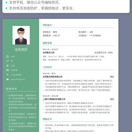
简历教程
支持手机、微信公众号编辑简历。
支持简历加密防护，零骚扰电话，更安全。
登录 / 注册
求职意向
求职意向：
教务
意向城市：
上海
期望薪资：
5000/月
入职时间：
一个月内到岗
教育背景
全民简历
2015-09
~
2018-07
全民简历大学
北京师范大学（本科）
28岁
成绩：GPA 3.73/4 （前5%），2016年获得“全国大学生教育创新大赛”二等奖。
课程：现代教育技术、教育心理学、课程与教学论、教育管理与领导力等。
男
上海
工作经历
6年经验
2018-09
~
至今
15588888888
全民简历科技有限公司
教务
qmjianli@qq.com
负责学生的课程安排和考试管理，有效地解决了课程冲突问题，提高了课程满意度；
参与教师培训工作，包括制定培训计划和评估教师培训效果，促进了教师专业成长；
负责编制和更新教学计划，与教师紧密合作，确保教学内容的及时更新和质量提升；
技能特长
组织和协调各类教育活动，如学术讲座、教学研讨会等，增强了学校的教育氛围。
精通教务管理软件，如教务系统管
2016-09
~
2018-08
理、学生成绩管理等，具备良好的
上海XX网络科技有限公司
教务
信息技术应用能力；
负责学生信息系统的管理，确保学生数据的准确性和安全性；
熟悉教育法律法规和教育政策，能
参与学校教学质量评估工作，通过数据分析提出改进建议，助力学校教学质量提升；
够指导教务工作符合政策和法规要
负责教学资源的整合和优化，包括图书和在线资源，为师生提供更好的学习支持；
求；
参与课程评估和教师评估工作，为教育决策提供依据，促进教学活动的有效开展。
优秀的组织协调能力，能有效组织
和管理学校的教学活动，提高教育
荣誉证书
教学效率；
强大的数据分析能力，能够通过数
英语四级，听说读写能力良好，能流利的用英语进行日常交流，能快速浏览英文文档
据分析为学校的教学和管理提供决
和书籍；
策支持。
通过全国计算机二级考试，熟练运用office等常用的办公软件。