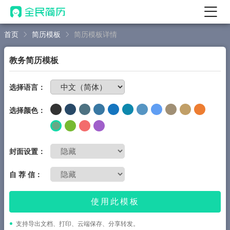
首页
简历模板
简历模板详情
首页
热门
AI 简历工具
教务简历模板
AI 生成简历
免费制作简历
选择语言：
AI 优化简历
选择颜色：
AI 翻译简历
AI 诊断简历
AI 模拟面试
封面设置：
面试自我介绍
自 荐 信：
New
AI 职场工具
使用此模板
简历模板
支持导出文档、打印、云端保存、分享转发。