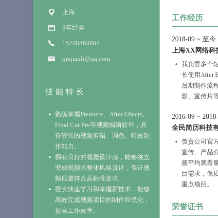
上海
工作经历
3年经验
2018-09
~
至今
15788888885
上海XX网络科
qmjianli@qq.com
我负责多个
长使用Afte
后期制作流程
技能特长
影、宣传片
熟练掌握Premiere、After Effects、
2016-09
~
2018
Final Cut Pro等视频编辑软件，具
全民简历科技
备较强的视频剪辑、调色、特效制
负责公司官
作能力。
宣传、产品
拥有良好的视觉设计感，能够独立
频平均观看量增
完成视频的整体风格设计，保证视
目需求，保
频质量符合高标准要求。
重点项目。
擅长快速学习和掌握新技术，能够
高效完成视频项目的制作和优化，
荣誉证书
提高工作效率。