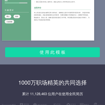
英语
通过全国计算机二级考试，熟练运用office等常用的办公软件。
自我评价
兴趣爱好
本人具备扎实的金融和证券分析知识，能够独立进行市场研究和投资分析，并提供准确
的投资建议。具备较强的团队合作精神、沟通协调能力和风险意识，注重细节和实效。
爬山
旅游
勤奋踏实、责任心强，能够适应高强度的工作环境。希望通过我的专业能力和努力，为
您的公司创造价值和回报。
王者荣耀
使 用 此 模 板
1000万职场精英的共同选择
累计 11,128,463 位用户在使用全民简历