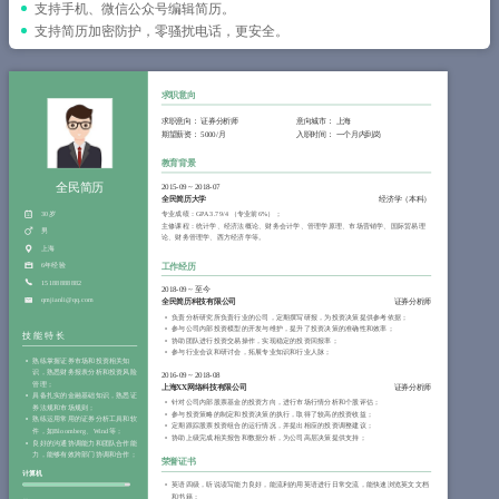
简历教程
支持手机、微信公众号编辑简历。
支持简历加密防护，零骚扰电话，更安全。
登录 / 注册
求职意向
求职意向：
证券分析师
意向城市：
上海
期望薪资：
5000/月
入职时间：
一个月内到岗
教育背景
全民简历
2015-09
~
2018-07
全民简历大学
经济学（本科）
30岁
专业成绩：GPA 3.79/4 （专业前6%）；
主修课程：统计学、经济法概论、财务会计学、管理学原理、市场营销学、国际贸易理
男
论、财务管理学、西方经济学等。
上海
6年经验
工作经历
15188888882
2018-09
~
至今
qmjianli@qq.com
全民简历科技有限公司
证券分析师
负责分析研究所负责行业的公司，定期撰写研报，为投资决策提供参考依据；
参与公司内部投资模型的开发与维护，提升了投资决策的准确性和效率；
技能特长
协助团队进行投资交易操作，实现稳定的投资回报率；
参与行业会议和研讨会，拓展专业知识和行业人脉；
熟练掌握证券市场和投资相关知
识，熟悉财务报表分析和投资风险
2016-09
~
2018-08
管理；
上海XX网络科技有限公司
证券分析师
具备扎实的金融基础知识，熟悉证
针对公司内部股票基金的投资方向，进行市场行情分析和个股评估；
券法规和市场规则；
参与投资策略的制定和投资决策的执行，取得了较高的投资收益；
熟练运用常用的证券分析工具和软
定期跟踪股票投资组合的运行情况，并提出相应的投资调整建议；
件，如Bloomberg、Wind等；
协助上级完成相关报告和数据分析，为公司高层决策提供支持；
良好的沟通协调能力和团队合作能
力，能够有效跨部门协调和合作；
荣誉证书
计算机
英语四级，听说读写能力良好，能流利的用英语进行日常交流，能快速浏览英文文档
和书籍；