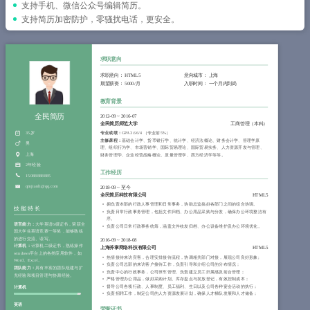
简历教程
支持手机、微信公众号编辑简历。
支持简历加密防护，零骚扰电话，更安全。
登录 / 注册
求职意向
求职意向：
HTML5
意向城市：
上海
期望薪资：
5000/月
入职时间：
一个月内到岗
教育背景
全民简历
2012-09
~
2016-07
全民简历师范大学
工商管理（本科）
35岁
专业成绩：
GPA 3.66/4 （专业前5%）
主修课程：
基础会计学、货币银行学、统计学、经济法概论、财务会计学、管理学原
男
理、组织行为学、市场营销学、国际贸易理论、国际贸易实务、人力资源开发与管理、
上海
财务管理学、企业经营战略概论、质量管理学、西方经济学等等。
2年经验
工作经历
15088888885
qmjianli@qq.com
2018-09
~
至今
全民简历科技有限公司
HTML5
拥负责本部的行政人事管理和日常事务，协助总监搞好各部门之间的综合协调。
技能特长
负责日常行政事务管理，包括文件归档、办公用品采购与分发，确保办公环境整洁有
序。
语言能力：
大学英语6级证书，荣获全
负责公司日常行政事务统筹，涵盖文件收发归档、办公设备维护及办公环境优化。
国大学生英语竞赛一等奖，能够熟练
的进行交流、读写。
2016-09
~
2018-08
计算机：
计算机二级证书，熟练操作
上海斧掌网络科技有限公司
HTML5
windows平台上的各类应用软件，如
热情接待来访宾客，合理安排接待流程，协调相关部门对接，展现公司良好形象;
Word、Excel。
负责公司总部的来访客户接待工作，负责引导和介绍公司的分布情况；
团队能力：
具有丰富的团队组建与扩
负责中心的行政事务，公司班车管理、负责建立员工归属感及前台管理；
充经验和项目管理与协调经验。
严格管理办公用品，做好采购计划、库存盘点与发放登记，有效控制成本；
督导公司各项行政、人事制度、员工福利、生日以及公司各种宴会活动的执行；
计算机
负责招聘工作，制定公司的人力资源发展计划，确保人才梯队发展和人才储备；
英语
荣誉证书