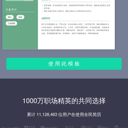
英语四级，听说读写能力良好，能流利的用英语进行日常交流，能快速浏览英文文档
和书籍；
兴趣爱好
通过全国计算机二级考试，熟练运用office等常用的办公软件。
爬山
旅游
自我评价
王者荣耀
我工作态度积极主动、严谨认真，对待任务细心负责，力求尽善尽美。熟练掌握各类办
公自动化软件，能高效完成工作。工作中，我善于观察思考，主动挖掘问题，凭借较强
的分析能力迅速找到解决方案。我勤奋好学、踏实肯干，动手能力强，始终秉持高度责
任感。面对困难坚毅不拔、吃苦耐劳，热衷于迎接新挑战，不断突破自我。
使 用 此 模 板
1000万职场精英的共同选择
累计 11,128,463 位用户在使用全民简历