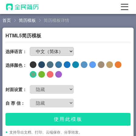
首页
简历模板
简历模板详情
首页
热门
AI 简历工具
HTML5简历模板
AI 生成简历
免费制作简历
选择语言：
AI 优化简历
选择颜色：
AI 翻译简历
AI 诊断简历
AI 模拟面试
封面设置：
面试自我介绍
自 荐 信：
New
AI 职场工具
使用此模板
简历模板
支持导出文档、打印、云端保存、分享转发。