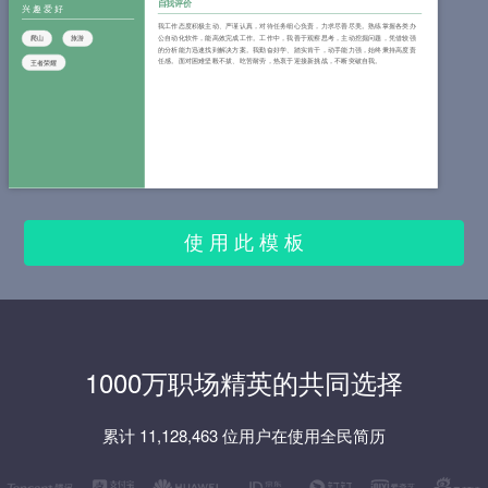
自我评价
兴趣爱好
我工作态度积极主动、严谨认真，对待任务细心负责，力求尽善尽美。熟练掌握各类办
公自动化软件，能高效完成工作。工作中，我善于观察思考，主动挖掘问题，凭借较强
爬山
旅游
的分析能力迅速找到解决方案。我勤奋好学、踏实肯干，动手能力强，始终秉持高度责
任感。面对困难坚毅不拔、吃苦耐劳，热衷于迎接新挑战，不断突破自我。
王者荣耀
使 用 此 模 板
1000万职场精英的共同选择
累计 11,128,463 位用户在使用全民简历