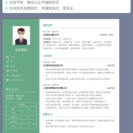
简历教程
支持手机、微信公众号编辑简历。
支持简历加密防护，零骚扰电话，更安全。
登录 / 注册
教育背景
2012-09
~
2016-07
全民简历师范大学
工商管理（本科）
专业成绩：
GPA 3.66/4 （专业前5%）
主修课程：
基础会计学、货币银行学、统计学、经济法概论、财务会计学、管理学原
理、组织行为学、市场营销学、国际贸易理论、国际贸易实务、人力资源开发与管理、
财务管理学、企业经营战略概论、质量管理学、西方经济学等等。
全民简历
工作经历
31岁
男
2018-09
~
至今
全民简历科技有限公司
行政主管
上海
拥负责本部的行政人事管理和日常事务，协助总监搞好各部门之间的综合协调。
3年经验
负责日常行政事务管理，包括文件归档、办公用品采购与分发，确保办公环境整洁有
15388888882
序。
负责公司日常行政事务统筹，涵盖文件收发归档、办公设备维护及办公环境优化。
qmjianli@qq.com
2016-09
~
2018-08
上海斧掌网络科技有限公司
行政专员
报考信息
热情接待来访宾客，合理安排接待流程，协调相关部门对接，展现公司良好形象;
负责公司总部的来访客户接待工作，负责引导和介绍公司的分布情况；
报考院校：南昌大学
负责中心的行政事务，公司班车管理、负责建立员工归属感及前台管理；
报考专业：心理学
严格管理办公用品，做好采购计划、库存盘点与发放登记，有效控制成本；
初试成绩
督导公司各项行政、人事制度、员工福利、生日以及公司各种宴会活动的执行；
负责招聘工作，制定公司的人力资源发展计划，确保人才梯队发展和人才储备；
数学
93
英语
84
荣誉证书
计算机综合
95
英语四级，听说读写能力良好，能流利的用英语进行日常交流，能快速浏览英文文档
政治理论
90
和书籍；
总分
320
通过全国计算机二级考试，熟练运用office等常用的办公软件。