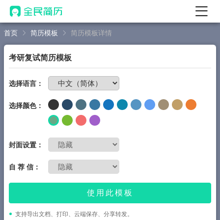
首页
简历模板
简历模板详情
首页
热门
AI 简历工具
考研复试简历模板
AI 生成简历
免费制作简历
选择语言：
AI 优化简历
选择颜色：
AI 翻译简历
AI 诊断简历
AI 模拟面试
封面设置：
面试自我介绍
自 荐 信：
New
AI 职场工具
使用此模板
简历模板
支持导出文档、打印、云端保存、分享转发。