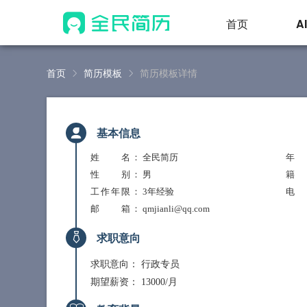
首页
A
首页
简历模板
简历模板详情
基本信息
姓 名
： 全民简历
年
性 别
： 男
籍
工作年限
： 3年经验
电
邮 箱
： qmjianli@qq.com
求职意向
求职意向：
行政专员
期望薪资：
13000/月