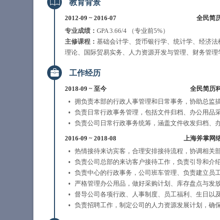
教育背景
2012-09
~
2016-07
全民简
专业成绩：
GPA 3.66/4 （专业前5%）
主修课程：
基础会计学、货币银行学、统计学、经济法
理论、国际贸易实务、人力资源开发与管理、财务管理
工作经历
2018-09
~
至今
全民简历
拥负责本部的行政人事管理和日常事务，协助总监
负责日常行政事务管理，包括文件归档、办公用品
负责公司日常行政事务统筹，涵盖文件收发归档、
2016-09
~
2018-08
上海斧掌网
热情接待来访宾客，合理安排接待流程，协调相关部
负责公司总部的来访客户接待工作，负责引导和介
负责中心的行政事务，公司班车管理、负责建立员
严格管理办公用品，做好采购计划、库存盘点与发
督导公司各项行政、人事制度、员工福利、生日以
负责招聘工作，制定公司的人力资源发展计划，确