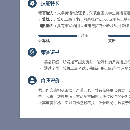
技能特长
语言能力：
大学英语6级证书，荣获全国大学生英语竞
计算机：
计算机二级证书，熟练操作windows平台上的各
团队能力：
具有丰富的团队组建与扩充经验和项目管理
精通
计算机
英语
荣誉证书
英语四级，听说读写能力良好，能流利的用英语进
通过全国计算机二级考试，熟练运用office等常用
自我评价
我工作态度积极主动、严谨认真，对待任务细心负责，
中，我善于观察思考，主动挖掘问题，凭借较强的分析
持高度责任感。面对困难坚毅不拔、吃苦耐劳，热衷于