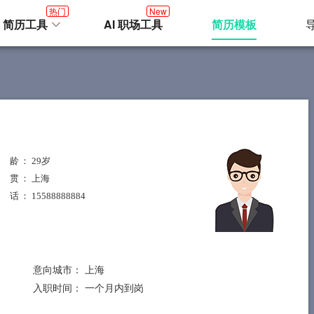
热门
New
I 简历工具
AI 职场工具
简历模板
 龄
： 29岁
 贯
： 上海
 话
： 15588888884
意向城市：
上海
入职时间：
一个月内到岗