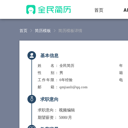
首页
A
首页
简历模板
简历模板详情
基本信息
姓 名
： 全民简历
年
性 别
： 男
籍
工作年限
： 6年经验
电
邮 箱
： qmjianli@qq.com
求职意向
求职意向：
视频编辑
期望薪资：
5000/月