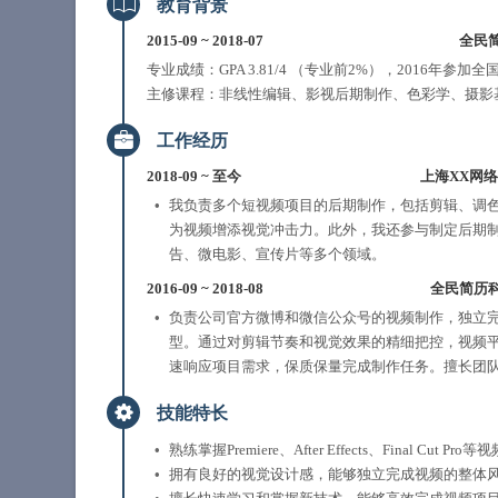
教育背景
2015-09
~
2018-07
全民
专业成绩：GPA 3.81/4 （专业前2%），2016年
主修课程：非线性编辑、影视后期制作、色彩学、摄影
工作经历
2018-09
~
至今
上海XX网
我负责多个短视频项目的后期制作，包括剪辑、调色、特效
为视频增添视觉冲击力。此外，我还参与制定后期制作
告、微电影、宣传片等多个领域。
2016-09
~
2018-08
全民简历
负责公司官方微博和微信公众号的视频制作，独立完
型。通过对剪辑节奏和视觉效果的精细把控，视频平均观看量增
速响应项目需求，保质保量完成制作任务。擅长团队
技能特长
熟练掌握Premiere、After Effects、Final
拥有良好的视觉设计感，能够独立完成视频的整体