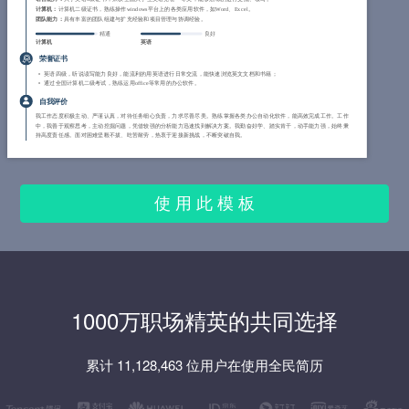
计算机：
计算机二级证书，熟练操作windows平台上的各类应用软件，如Word、Excel。
团队能力：
具有丰富的团队组建与扩充经验和项目管理与协调经验。
精通
良好
计算机
英语
荣誉证书
英语四级，听说读写能力良好，能流利的用英语进行日常交流，能快速浏览英文文档和书籍；
通过全国计算机二级考试，熟练运用office等常用的办公软件。
自我评价
我工作态度积极主动、严谨认真，对待任务细心负责，力求尽善尽美。熟练掌握各类办公自动化软件，能高效完成工作。工作
中，我善于观察思考，主动挖掘问题，凭借较强的分析能力迅速找到解决方案。我勤奋好学、踏实肯干，动手能力强，始终秉
持高度责任感。面对困难坚毅不拔、吃苦耐劳，热衷于迎接新挑战，不断突破自我。
使 用 此 模 板
1000万职场精英的共同选择
累计 11,128,463 位用户在使用全民简历