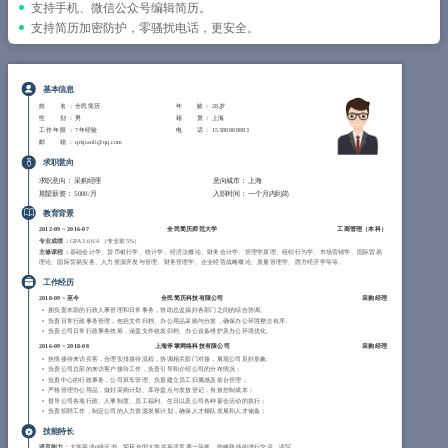
简历教程
支持手机、微信公众号编辑简历。
支持简历加密防护，零骚扰电话，更安全。
登录 / 注册
基本信息
姓 名
： 全民简历
年 龄
： 28岁
性 别
： 男
籍 贯
： 上海
工作年限
： 7年经验
电 话
： 15388888883
邮 箱
： qmjianli@qq.com
求职意向
求职意向：
采购经理
意向城市：
上海
期望薪资：
5000/月
入职时间：
一个月内到岗
教育背景
2012-09
~
2016-07
全民简历师范大学
工商管理（
本科
）
专业成绩：
GPA 3.66/4 （专业前5%）
主修课程：
基础会计学、货币银行学、统计学、经济法概论、财务会计学、管理学原理、组织行为学、市场营销学、国际贸易
理论、国际贸易实务、人力资源开发与管理、财务管理学、企业经营战略概论、质量管理学、西方经济学等等。
工作经历
2018-09
~
至今
全民简历科技有限公司
采购经理
拥负责本部的行政人事管理和日常事务，协助总监搞好各部门之间的综合协调。
负责日常行政事务管理，包括文件归档、办公用品采购与分发，确保办公环境整洁有序。
负责公司日常行政事务统筹，涵盖文件收发归档、办公设备维护及办公环境优化。
2016-09
~
2018-08
上海斧掌网络科技有限公司
采购经理
热情接待来访宾客，合理安排接待流程，协调相关部门对接，展现公司良好形象;
负责公司总部的来访客户接待工作，负责引导和介绍公司的分布情况；
负责中心的行政事务，公司班车管理、负责建立员工归属感及前台管理；
严格管理办公用品，做好采购计划、库存盘点与发放登记，有效控制成本；
督导公司各项行政、人事制度、员工福利、生日以及公司各种宴会活动的执行；
负责招聘工作，制定公司的人力资源发展计划，确保人才梯队发展和人才储备；
技能特长
语言能力：
大学英语6级证书，荣获全国大学生英语竞赛一等奖，能够熟练的进行交流、读写。