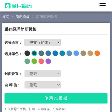
首页
简历模板
简历模板详情
首页
热门
AI 简历工具
采购经理简历模板
AI 生成简历
免费制作简历
选择语言：
AI 优化简历
选择颜色：
AI 翻译简历
AI 诊断简历
AI 模拟面试
封面设置：
面试自我介绍
自 荐 信：
New
AI 职场工具
使用此模板
简历模板
支持导出文档、打印、云端保存、分享转发。