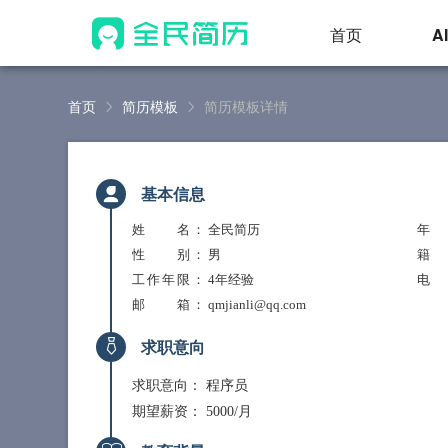
首页
A
首页
简历模板
简历模板详情
基本信息
姓 名
： 全民简历
年
性 别
： 男
籍
工作年限
： 4年经验
电
邮 箱
： qmjianli@qq.com
求职意向
求职意向：
程序员
期望薪资：
5000/月