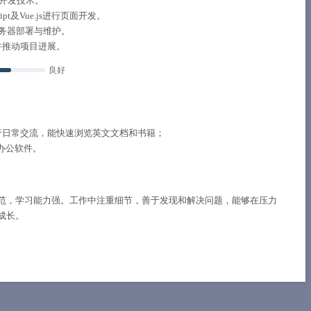
主流开发技术。
pt及Vue.js进行页面开发。
服务器部署与维护。
并推动项目进展。
良好
行日常交流，能快速浏览英文文档和书籍；
的办公软件。
范，学习能力强。工作中注重细节，善于发现和解决问题，能够在压力
成长。