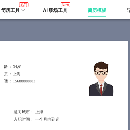
热门
New
I 简历工具
AI 职场工具
简历模板
 龄
： 34岁
 贯
： 上海
 话
： 15688888883
意向城市：
上海
入职时间：
一个月内到岗