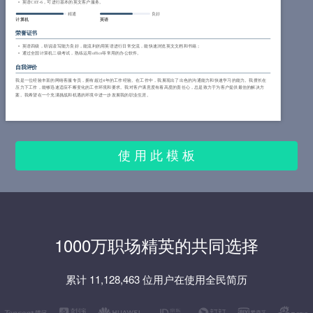
英语CET-6，可进行基本的英文客户服务。
精通
良好
计算机
英语
荣誉证书
英语四级，听说读写能力良好，能流利的用英语进行日常交流，能快速浏览英文文档和书籍；
通过全国计算机二级考试，熟练运用office等常用的办公软件。
自我评价
我是一位经验丰富的网络客服专员，拥有超过4年的工作经验。在工作中，我展现出了出色的沟通能力和快速学习的能力。我擅长在
压力下工作，能够迅速适应不断变化的工作环境和要求。我对客户满意度有着高度的责任心，总是致力于为客户提供最佳的解决方
案。我希望在一个充满挑战和机遇的环境中进一步发展我的职业生涯。
使 用 此 模 板
1000万职场精英的共同选择
累计 11,128,463 位用户在使用全民简历