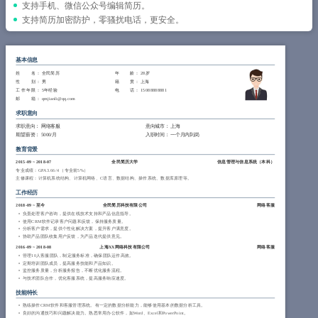
简历教程
支持手机、微信公众号编辑简历。
支持简历加密防护，零骚扰电话，更安全。
登录 / 注册
基本信息
姓 名
： 全民简历
年 龄
： 28岁
性 别
： 男
籍 贯
： 上海
工作年限
： 5年经验
电 话
： 15088888881
邮 箱
： qmjianli@qq.com
求职意向
求职意向：
网络客服
意向城市：
上海
期望薪资：
5000/月
入职时间：
一个月内到岗
教育背景
2015-09
~
2018-07
全民简历大学
信息管理与信息系统（
本科
）
专业成绩：GPA 3.66/4 （专业前5%）
主修课程：计算机系统结构、计算机网络、C语言、数据结构、操作系统、数据库原理等。
工作经历
2018-09
~
至今
全民简历科技有限公司
网络客服
负责处理客户咨询，提供在线技术支持和产品信息指导。
使用CRM软件记录客户问题和反馈，保持服务质量。
分析客户需求，提供个性化解决方案，提升客户满意度。
协助产品团队收集用户反馈，为产品迭代提供意见。
2016-09
~
2018-08
上海XX网络科技有限公司
网络客服
管理10人客服团队，制定服务标准，确保团队运作高效。
定期培训团队成员，提高服务技能和产品知识。
监控服务质量，分析服务报告，不断优化服务流程。
与技术团队合作，优化客服系统，提高服务响应速度。
技能特长
熟练操作CRM软件和客服管理系统。有一定的数据分析能力，能够使用基本的数据分析工具。
良好的沟通技巧和问题解决能力。熟悉常用办公软件，如Word、Excel和PowerPoint。