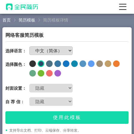
首页
简历模板
简历模板详情
首页
热门
AI 简历工具
网络客服简历模板
AI 生成简历
免费制作简历
选择语言：
AI 优化简历
选择颜色：
AI 翻译简历
AI 诊断简历
AI 模拟面试
封面设置：
面试自我介绍
自 荐 信：
New
AI 职场工具
使用此模板
简历模板
支持导出文档、打印、云端保存、分享转发。