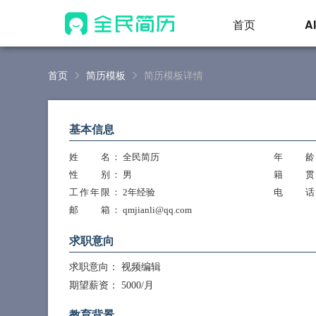
首页
A
首页
简历模板
简历模板详情
基本信息
姓 名
： 全民简历
年 龄
性 别
： 男
籍 贯
工作年限
： 2年经验
电 话
邮 箱
： qmjianli@qq.com
求职意向
求职意向：
视频编辑
期望薪资：
5000/月
教育背景