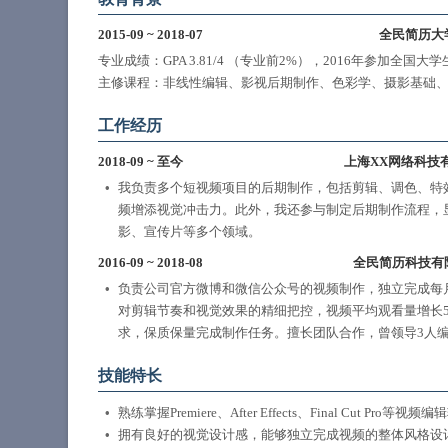
2015-09
~
2018-07
全民简历大
专业成绩：GPA 3.81/4 （专业前2%），2016年参加全
主修课程：非线性编辑、影视后期制作、色彩学、摄影基础
工作经历
2018-09
~
至今
上海XX网络科技
我负责多个短视频项目的后期制作，包括剪辑、调色、特效添加
频增添视觉冲击力。此外，我还参与制定后期制作流程，显
影、宣传片等多个领域。
2016-09
~
2018-08
全民简历科技有
负责公司官方微博和微信公众号的视频制作，独立完成每
对剪辑节奏和视觉效果的精细把控，视频平均观看量增长50%以上。
求，保质保量完成制作任务。擅长团队合作，曾领导3人
技能特长
熟练掌握Premiere、After Effects、Final Cu
拥有良好的视觉设计感，能够独立完成视频的整体风格设