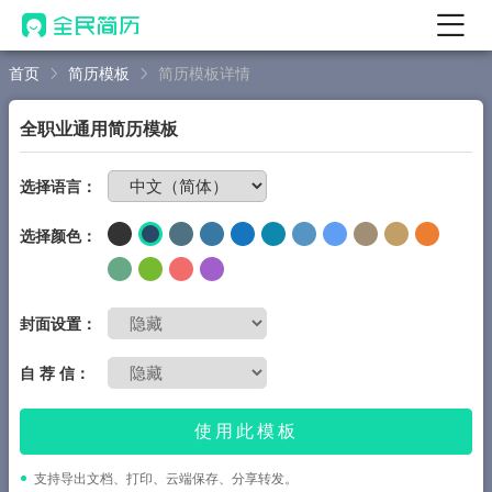
首页
简历模板
简历模板详情
首页
热门
AI 简历工具
全职业通用简历模板
AI 生成简历
免费制作简历
选择语言：
AI 优化简历
选择颜色：
AI 翻译简历
AI 诊断简历
AI 模拟面试
封面设置：
面试自我介绍
自 荐 信：
New
AI 职场工具
使用此模板
简历模板
支持导出文档、打印、云端保存、分享转发。