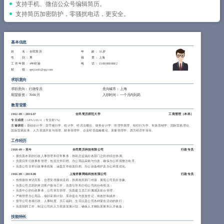
简历教程
支持手机、微信公众号编辑简历。
支持简历加密防护，零骚扰电话，更安全。
登录 / 注册
基本信息
姓 名
： 全民简历
年 龄
： 31岁
性 别
： 男
籍 贯
： 上海
工作年限
： 4年经验
电 话
： 15888888882
邮 箱
： qmjianli@qq.com
求职意向
求职意向：
行政专员
意向城市：
上海
期望薪资：
7000/月
入职时间：
一个月内到岗
教育背景
2012-09
~
2016-07
全民简历师范大学
工商管理（
本科
）
专业成绩：
GPA 3.66/4 （专业前5%）
主修课程：
基础会计学、货币银行学、统计学、经济法概论、财务会计学、管理学原理、组织行为学、市场营销学、国际贸易理论、
国际贸易实务、人力资源开发与管理、财务管理学、企业经营战略概论、质量管理学、西方经济学等等。
工作经历
2018-09
~
至今
全民简历科技有限公司
行政专员
拥负责本部的行政人事管理和日常事务，协助总监搞好各部门之间的综合协调。
负责日常行政事务管理，包括文件归档、办公用品采购与分发，确保办公环境整洁有序。
负责公司日常行政事务统筹，涵盖文件收发归档、办公设备维护及办公环境优化。
2016-09
~
2018-08
上海斧掌网络科技有限公司
行政专员
热情接待来访宾客，合理安排接待流程，协调相关部门对接，展现公司良好形象;
负责公司总部的来访客户接待工作，负责引导和介绍公司的分布情况；
负责中心的行政事务，公司班车管理、负责建立员工归属感及前台管理；
严格管理办公用品，做好采购计划、库存盘点与发放登记，有效控制成本；
督导公司各项行政、人事制度、员工福利、生日以及公司各种宴会活动的执行；
负责招聘工作，制定公司的人力资源发展计划，确保人才梯队发展和人才储备；
技能特长