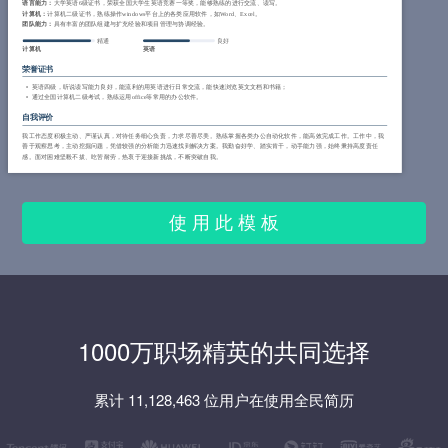
语言能力：
大学英语6级证书，荣获全国大学生英语竞赛一等奖，能够熟练的进行交流、读写。
计算机：
计算机二级证书，熟练操作windows平台上的各类应用软件，如Word、Excel。
团队能力：
具有丰富的团队组建与扩充经验和项目管理与协调经验。
精通
良好
计算机
英语
荣誉证书
英语四级，听说读写能力良好，能流利的用英语进行日常交流，能快速浏览英文文档和书籍；
通过全国计算机二级考试，熟练运用office等常用的办公软件。
自我评价
我工作态度积极主动、严谨认真，对待任务细心负责，力求尽善尽美。熟练掌握各类办公自动化软件，能高效完成工作。工作中，我
善于观察思考，主动挖掘问题，凭借较强的分析能力迅速找到解决方案。我勤奋好学、踏实肯干，动手能力强，始终秉持高度责任
感。面对困难坚毅不拔、吃苦耐劳，热衷于迎接新挑战，不断突破自我。
使 用 此 模 板
1000万职场精英的共同选择
累计 11,128,463 位用户在使用全民简历