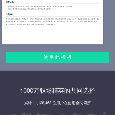
荣誉证书
英语四级，听说读写能力良好，能流利的用英语进行日常交流，能快速浏览英文文档和书籍；
通过全国计算机二级考试，熟练运用office等常用的办公软件。
自我评价
我工作态度积极主动、严谨认真，对待任务细心负责，力求尽善尽美。熟练掌握各类办公自动化软件，能高效完成工作。工作中，我
善于观察思考，主动挖掘问题，凭借较强的分析能力迅速找到解决方案。我勤奋好学、踏实肯干，动手能力强，始终秉持高度责任
感。面对困难坚毅不拔、吃苦耐劳，热衷于迎接新挑战，不断突破自我。
使 用 此 模 板
1000万职场精英的共同选择
累计 11,128,463 位用户在使用全民简历