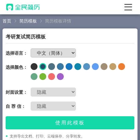
首页
简历模板
简历模板详情
首页
热门
AI 简历工具
考研复试简历模板
AI 生成简历
免费制作简历
选择语言：
AI 优化简历
选择颜色：
AI 翻译简历
AI 诊断简历
AI 模拟面试
封面设置：
面试自我介绍
自 荐 信：
New
AI 职场工具
使用此模板
简历模板
支持导出文档、打印、云端保存、分享转发。