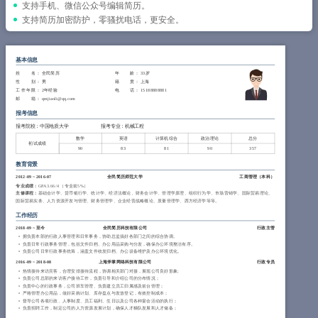
简历教程
支持手机、微信公众号编辑简历。
支持简历加密防护，零骚扰电话，更安全。
登录 / 注册
基本信息
姓 名
： 全民简历
年 龄
： 33岁
性 别
： 男
籍 贯
： 上海
工作年限
： 2年经验
电 话
： 15188888881
邮 箱
： qmjianli@qq.com
报考信息
报考院校：中国地质大学
报考专业：机械工程
数学
英语
计算机综合
政治理论
总分
初试成绩
90
83
81
90
357
教育背景
2012-09
~
2016-07
全民简历师范大学
工商管理（
本科
）
专业成绩：
GPA 3.66/4 （专业前5%）
主修课程：
基础会计学、货币银行学、统计学、经济法概论、财务会计学、管理学原理、组织行为学、市场营销学、国际贸易理论、
国际贸易实务、人力资源开发与管理、财务管理学、企业经营战略概论、质量管理学、西方经济学等等。
工作经历
2018-09
~
至今
全民简历科技有限公司
行政主管
拥负责本部的行政人事管理和日常事务，协助总监搞好各部门之间的综合协调。
负责日常行政事务管理，包括文件归档、办公用品采购与分发，确保办公环境整洁有序。
负责公司日常行政事务统筹，涵盖文件收发归档、办公设备维护及办公环境优化。
2016-09
~
2018-08
上海斧掌网络科技有限公司
行政专员
热情接待来访宾客，合理安排接待流程，协调相关部门对接，展现公司良好形象;
负责公司总部的来访客户接待工作，负责引导和介绍公司的分布情况；
负责中心的行政事务，公司班车管理、负责建立员工归属感及前台管理；
严格管理办公用品，做好采购计划、库存盘点与发放登记，有效控制成本；
督导公司各项行政、人事制度、员工福利、生日以及公司各种宴会活动的执行；
负责招聘工作，制定公司的人力资源发展计划，确保人才梯队发展和人才储备；