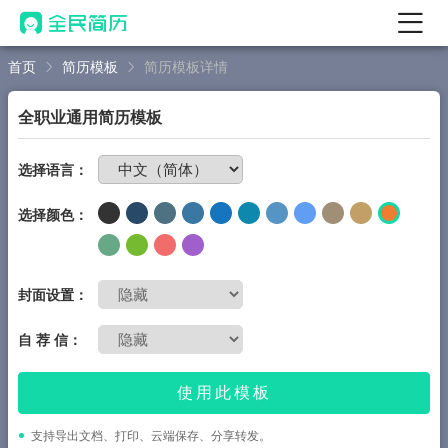
首页
简历模板
简历模板详情
首页
热门
AI 简历工具
全职业通用简历模板
AI 生成简历
免费制作简历
选择语言：
AI 优化简历
选择颜色：
AI 翻译简历
AI 诊断简历
AI 模拟面试
封面设置：
面试自我介绍
自 荐 信：
New
AI 职场工具
使用此模板
简历模板
支持导出文档、打印、云端保存、分享转发。