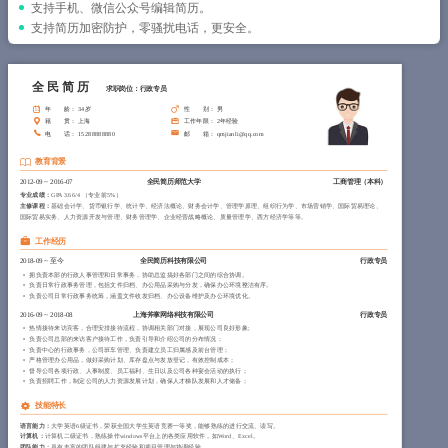
简历教程
支持手机、微信公众号编辑简历。
支持简历加密防护，零骚扰电话，更安全。
登录 / 注册
全民简历
求职岗位：行政专员
年 龄
： 34岁
性 别
： 男
籍 贯
： 上海
工作年限
： 2年经验
电 话
： 15288888880
邮 箱
： qmjianli@qq.com
教育背景
2012-09
~
2016-07
全民简历师范大学
工商管理（本科）
专业成绩：
GPA 3.66/4 （专业前5%）
主修课程：
基础会计学、货币银行学、统计学、经济法概论、财务会计学、管理学原理、组织行为学、市场营销学、国际贸易理论、
国际贸易实务、人力资源开发与管理、财务管理学、企业经营战略概论、质量管理学、西方经济学等等。
工作经历
2018-09
~
至今
全民简历科技有限公司
行政专员
拥负责本部的行政人事管理和日常事务，协助总监搞好各部门之间的综合协调。
负责日常行政事务管理，包括文件归档、办公用品采购与分发，确保办公环境整洁有序。
负责公司日常行政事务统筹，涵盖文件收发归档、办公设备维护及办公环境优化。
2016-09
~
2018-08
上海斧掌网络科技有限公司
行政专员
热情接待来访宾客，合理安排接待流程，协调相关部门对接，展现公司良好形象;
负责公司总部的来访客户接待工作，负责引导和介绍公司的分布情况；
负责中心的行政事务，公司班车管理、负责建立员工归属感及前台管理；
严格管理办公用品，做好采购计划、库存盘点与发放登记，有效控制成本；
督导公司各项行政、人事制度、员工福利、生日以及公司各种宴会活动的执行；
负责招聘工作，制定公司的人力资源发展计划，确保人才梯队发展和人才储备；
技能特长
语言能力：
大学英语6级证书，荣获全国大学生英语竞赛一等奖，能够熟练的进行交流、读写。
计算机：
计算机二级证书，熟练操作windows平台上的各类应用软件，如Word、Excel。
团队能力：
具有丰富的团队组建与扩充经验和项目管理与协调经验。