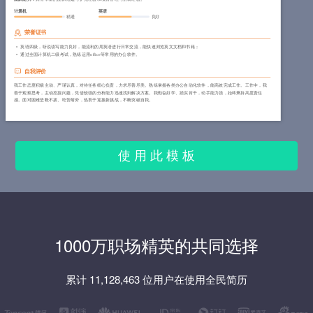
计算机
英语
精通
良好
荣誉证书
英语四级，听说读写能力良好，能流利的用英语进行日常交流，能快速浏览英文文档和书籍；
通过全国计算机二级考试，熟练运用office等常用的办公软件。
自我评价
我工作态度积极主动、严谨认真，对待任务细心负责，力求尽善尽美。熟练掌握各类办公自动化软件，能高效完成工作。工作中，我
善于观察思考，主动挖掘问题，凭借较强的分析能力迅速找到解决方案。我勤奋好学、踏实肯干，动手能力强，始终秉持高度责任
感。面对困难坚毅不拔、吃苦耐劳，热衷于迎接新挑战，不断突破自我。
使 用 此 模 板
1000万职场精英的共同选择
累计 11,128,463 位用户在使用全民简历