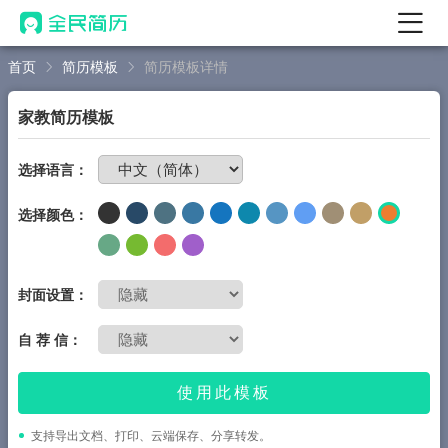
首页
简历模板
简历模板详情
首页
热门
AI 简历工具
家教简历模板
AI 生成简历
免费制作简历
选择语言：
AI 优化简历
选择颜色：
AI 翻译简历
AI 诊断简历
AI 模拟面试
封面设置：
面试自我介绍
自 荐 信：
New
AI 职场工具
使用此模板
简历模板
支持导出文档、打印、云端保存、分享转发。