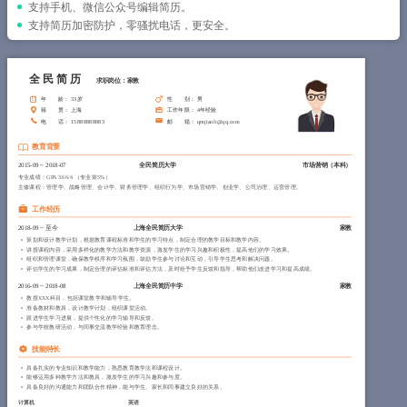
简历教程
支持手机、微信公众号编辑简历。
支持简历加密防护，零骚扰电话，更安全。
登录 / 注册
全民简历
求职岗位：家教
年 龄
： 33岁
性 别
： 男
籍 贯
： 上海
工作年限
： 4年经验
电 话
： 15888888883
邮 箱
： qmjianli@qq.com
教育背景
2015-09
~
2018-07
全民简历大学
市场营销（本科）
专业成绩：GPA 3.66/4 （专业前5%）
主修课程：管理学、战略管理、会计学、财务管理学、组织行为学、市场营销学、创业学、公司治理、运营管理。
工作经历
2018-09
~
至今
上海全民简历大学
家教
策划和设计教学计划，根据教育课程标准和学生的学习特点，制定合理的教学目标和教学内容。
讲授课程内容，采用多样化的教学方法和教学资源，激发学生的学习兴趣和积极性，提高他们的学习效果。
组织和管理课堂，确保教学秩序和学习氛围，鼓励学生参与讨论和互动，引导学生思考和解决问题。
评估学生的学习成果，制定合理的评估标准和评估方法，及时给予学生反馈和指导，帮助他们改进学习和提高成绩。
2016-09
~
2018-08
上海全民简历中学
家教
教授XXX科目，包括课堂教学和辅导学生。
准备教材和教具，设计教学计划，组织课堂活动。
跟进学生学习进展，提供个性化的学习辅导和反馈。
参与学校教研活动，与同事交流教学经验和教育理念。
技能特长
具备扎实的专业知识和教学能力，熟悉教育教学法和课程设计。
能够运用多种教学方法和教具，激发学生的学习兴趣和参与度。
具备良好的沟通能力和团队合作精神，能与学生、家长和同事建立良好的关系。
计算机
英语