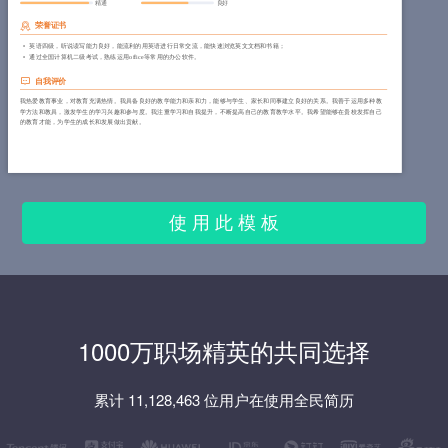
精通
良好
荣誉证书
英语四级，听说读写能力良好，能流利的用英语进行日常交流，能快速浏览英文文档和书籍；
通过全国计算机二级考试，熟练运用office等常用的办公软件。
自我评价
我热爱教育事业，对教育充满热情。我具备良好的教学能力和亲和力，能够与学生、家长和同事建立良好的关系。我善于运用多种教
学方法和教具，激发学生的学习兴趣和参与度。我注重学习和自我提升，不断提高自己的教育教学水平。我希望能够在贵校发挥自己
的教育才能，为学生的成长和发展做出贡献。
使 用 此 模 板
1000万职场精英的共同选择
累计 11,128,463 位用户在使用全民简历