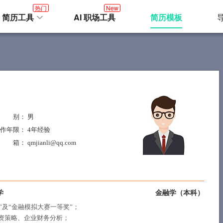
热门
New
I 简历工具
AI 职场工具
简历模板
性 别
： 男
作年限
： 4年经验
邮 箱
： qmjianli@qq.com
学
金融学（本科）
金”及“金融模拟大赛一等奖”；
资策略、企业财务分析；