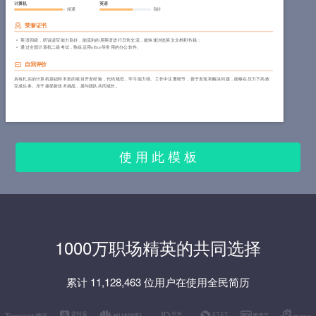
计算机
英语
精通
良好
荣誉证书
英语四级，听说读写能力良好，能流利的用英语进行日常交流，能快速浏览英文文档和书籍；
通过全国计算机二级考试，熟练运用office等常用的办公软件。
自我评价
具有扎实的计算机基础和丰富的项目开发经验，代码规范，学习能力强。工作中注重细节，善于发现和解决问题，能够在压力下高效
完成任务。乐于接受新技术挑战，愿与团队共同成长。
使 用 此 模 板
1000万职场精英的共同选择
累计 11,128,463 位用户在使用全民简历