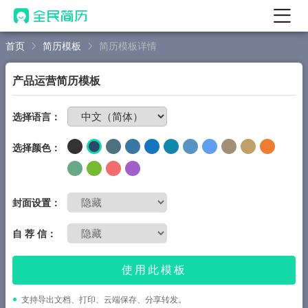
首页
简历模板
简历模板详情
首页
热门
AI 简历工具
产品运营简历模板
AI 生成简历
免费制作简历
选择语言：
AI 优化简历
选择颜色：
AI 翻译简历
AI 诊断简历
AI 模拟面试
封面设置：
面试自我介绍
自 荐 信：
New
AI 职场工具
使用此模板
简历模板
支持导出文档、打印、云端保存、分享转发。