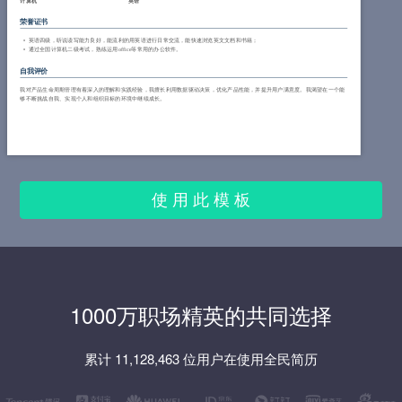
计算机
英语
荣誉证书
英语四级，听说读写能力良好，能流利的用英语进行日常交流，能快速浏览英文文档和书籍；
通过全国计算机二级考试，熟练运用office等常用的办公软件。
自我评价
我对产品生命周期管理有着深入的理解和实践经验，我擅长利用数据驱动决策，优化产品性能，并提升用户满意度。我渴望在一个能
够不断挑战自我、实现个人和组织目标的环境中继续成长。
使 用 此 模 板
1000万职场精英的共同选择
累计 11,128,463 位用户在使用全民简历