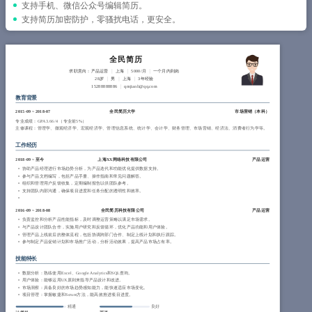
简历教程
支持手机、微信公众号编辑简历。
支持简历加密防护，零骚扰电话，更安全。
登录 / 注册
全民简历
求职意向：产品运营
上海
5000/月
一个月内到岗
28岁
男
上海
3年经验
15288888886
qmjianli@qq.com
教育背景
2015-09
~
2018-07
全民简历大学
市场营销（
本科
）
专业成绩：GPA 3.66/4 （专业前5%）
主修课程：管理学、微观经济学、宏观经济学、管理信息系统、统计学、会计学、财务管理、市场营销、经济法、消费者行为学等。
工作经历
2018-09
~
至今
上海XX网络科技有限公司
产品运营
协助产品经理进行市场趋势分析，为产品迭代和功能优化提供数据支持。
参与产品文档编写，包括产品手册、操作指南和常见问题解答。
组织和管理用户反馈收集，定期编制报告以供团队参考。
支持团队内部沟通，确保项目进度和任务分配的透明性和效率。
2016-09
~
2018-08
全民简历科技有限公司
产品运营
负责监控和分析产品性能指标，及时调整运营策略以满足市场需求。
与产品设计团队合作，实施用户研究和反馈循环，优化产品功能和用户体验。
管理产品上线前后的整体流程，包括协调跨部门合作、制定上线计划和执行跟踪。
参与制定产品促销计划和市场推广活动，分析活动效果，提高产品市场占有率。
技能特长
数据分析：熟练使用Excel、Google Analytics和SQL查询。
用户体验：能够运用UX原则来指导产品设计和改进。
市场洞察：具备良好的市场趋势感知能力，能快速适应市场变化。
项目管理：掌握敏捷和Scrum方法，能高效推进项目进度。
精通
良好