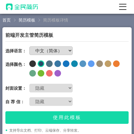
首页
简历模板
简历模板详情
首页
热门
AI 简历工具
前端开发主管简历模板
AI 生成简历
免费制作简历
选择语言：
AI 优化简历
选择颜色：
AI 翻译简历
AI 诊断简历
AI 模拟面试
封面设置：
面试自我介绍
自 荐 信：
New
AI 职场工具
使用此模板
简历模板
支持导出文档、打印、云端保存、分享转发。