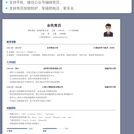
简历教程
支持手机、微信公众号编辑简历。
支持简历加密防护，零骚扰电话，更安全。
登录 / 注册
全民简历
求职意向：前端开发主管
上海
5000/月
一个月内到岗
33岁
男
上海
3年经验
15888888882
qmjianli@qq.com
教育背景
2015-09
~
2018-07
全民简历大学
计算机科学与技术（
本科
）
专业成绩：GPA 3.66/4 （专业前5%）
主修课程：计算机系统结构、计算机网络、数据结构与算法、操作系统、前端开发技术、软件工程、数据库系统原理等。
工作经历
2018-09
~
至今
全民简历科技有限公司
前端开发主管
领导10人前端团队，负责公司核心产品的前端架构设计和优化工作
推动前端性能优化项目，使产品页面加载速度提升30%
引入前端自动化测试，提高代码质量和开发效率
定期组织团队技术分享和培训，提升团队技术能力和创新精神
2016-09
~
2018-08
上海XX网络科技有限公司
前端开发主管
参与多个高流量网页应用的开发，包括QQ音乐和腾讯新闻
优化页面响应时间和渲染性能，通过代码分割和懒加载技术减少首屏加载时间
使用Vue.js和React框架构建模块化的前端应用
与后端工程师紧密合作，设计并实现可靠的API接口
技能特长
精通HTML5、CSS3、JavaScript（ES6+）、TypeScript；
熟悉前端框架和构建工具：React、Vue.js、Angular、Webpack、Gulp、npm；
了解后端技术：Node.js、Express、MongoDB；
优秀的团队管理能力和项目管理能力；
精通
良好
计算机
英语