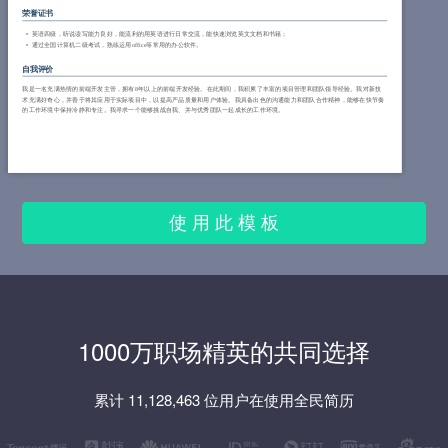
荣誉证书
英语四级，听说读写能力良好，能流利的用英语进行日常交流，能快速浏览英文文档和书籍；
通过全国计算机二级考试，熟练运用office等常用的办公软件。
自我评价
我是一名充满热情的前端开发主管，拥有8年以上的前端开发经验。在此期间，我积累了丰富的项目管理和团队领导经验。我对新技
术充满好奇心，并善于将其应用于实际项目中，以提高产品质量和用户体验。我具备出色的沟通能力和团队合作精神，能够在快节奏
的工作环境中保持冷静和专注。我寻求一个能够挑战自我、并与优秀团队一起成长的工作环境。
使 用 此 模 板
1000万职场精英的共同选择
累计 11,128,463 位用户在使用全民简历