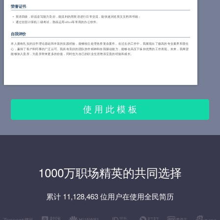
荣誉证书
英语四级，听说读写能力良好，能流利的用英语进行日常交流，能快速浏览英文文档和书籍；
通过全国计算机二级考试，熟练运用office等常用的办公软件。
自我评价
本人拥有扎实的法学理论基础和丰富的实践经验，能够独立处理各类复杂案件。在过去的工作中，我展现出了极高的专业素养和责任
心，赢得了客户和同事的广泛认可。我具有良好的团队协作精神和自我驱动能力，能够在高压下保持优秀的工作表现。未来，我希望
能够加入贵所，为贵所带来更多的价值，同时也为自己的职业生涯增添宝贵的经验和成长。
使 用 此 模 板
1000万职场精英的共同选择
累计 11,128,463 位用户在使用全民简历