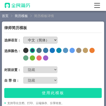
首页
简历模板
简历模板详情
首页
热门
AI 简历工具
律师简历模板
AI 生成简历
免费制作简历
选择语言：
AI 优化简历
选择颜色：
AI 翻译简历
AI 诊断简历
AI 模拟面试
封面设置：
面试自我介绍
自 荐 信：
New
AI 职场工具
使用此模板
简历模板
支持导出文档、打印、云端保存、分享转发。