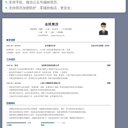
简历教程
支持手机、微信公众号编辑简历。
支持简历加密防护，零骚扰电话，更安全。
登录 / 注册
全民简历
求职意向：律师
上海
5000/月
一个月内到岗
34岁
男
上海
2年经验
15188888885
qmjianli@qq.com
教育背景
2015-09
~
2018-07
全民简历大学
北京大学法学院（
本科
）
成绩奖项：3.8/4.0，毕业成绩排名前10%，2014年“全国法律案例分析大赛”一等奖；
主修课程：宪法学、民法学、商法学、刑法学、诉讼法学、国际法学、知识产权法学等；
工作经历
2018-09
~
至今
全民简历科技有限公司
律师
独立处理了20余起刑事辩护案件，有效地为被告人争取到了较为公正的判决。
参与起草和修改了100余份各类法律文书，包括诉讼状、答辩状、上诉状等。
积极参与非诉讼法律服务项目，包括但不限于公司合并、收购、重组等，为客户提供专业的法律意见和解决方案。
开展法律风险评估工作，帮助客户识别潜在风险，制定有效的风险防控策略。
2016-09
~
2018-08
上海XX网络科技有限公司
律师
协助法官审理100余起案件，涵盖民事、商事、刑事等多个领域，熟悉法庭程序和司法实践操作。
负责整理和归档案件材料，确保所有文件的准确性和完整性。
参与案件审判讨论，提供法律分析意见，增强了对法律条文和法律逻辑的理解与应用能力。
完成法官交办的其他相关工作，包括但不限于调研、起草裁判文书等。
技能特长
精通各类商业诉讼和非诉讼法律事务，能够熟练掌握和应用民法、商法、刑法等多领域法律知识。
擅长法律风险评估与管理，具备出色的问题分析和解决能力，能有效帮助客户识别和规避潜在风险。
熟练使用法律数据库和办公软件，具备良好的案件管理和文档处理能力。
具有较强的沟通和协调能力，能够有效地与客户、法院及相关部门进行沟通，确保案件顺利进行。
精通
良好
计算机
英语