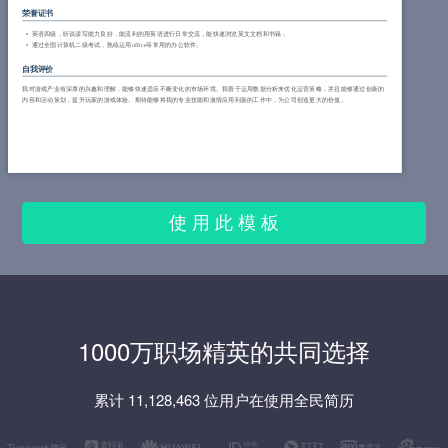
荣誉证书
英语四级，听说读写能力良好，能流利的用英语进行日常交流，能快速浏览英文文档和书籍；
通过全国计算机二级考试，熟练运用office等常用的办公软件。
自我评价
我对游戏产业有深厚的兴趣和理解，能够快速适应不断变化的市场环境。我善于运用数据分析来优化运营策略，并且能够通过创新的
内容和活动策划，提升玩家的游戏体验。期待能够将我的专业技能和激情应用到新的工作中，为公司创造更大的价值。
使 用 此 模 板
1000万职场精英的共同选择
累计 11,128,463 位用户在使用全民简历