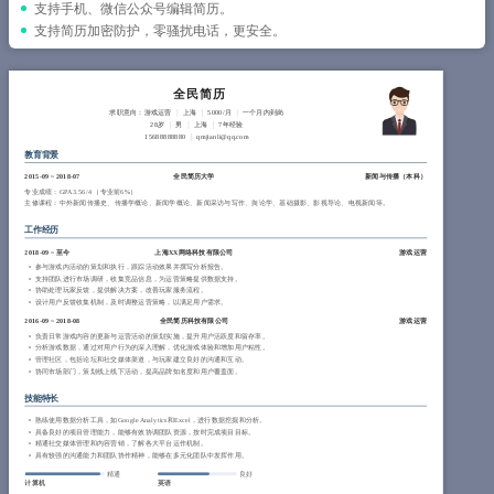
简历教程
支持手机、微信公众号编辑简历。
支持简历加密防护，零骚扰电话，更安全。
登录 / 注册
全民简历
求职意向：游戏运营
上海
5000/月
一个月内到岗
28岁
男
上海
7年经验
15688888880
qmjianli@qq.com
教育背景
2015-09
~
2018-07
全民简历大学
新闻与传播（
本科
）
专业成绩：GPA 3.56/4 （专业前6%）
主修课程：中外新闻传播史、传播学概论、新闻学概论、新闻采访与写作、舆论学、基础摄影、影视导论、电视新闻等。
工作经历
2018-09
~
至今
上海XX网络科技有限公司
游戏运营
参与游戏内活动的策划和执行，跟踪活动效果并撰写分析报告。
支持团队进行市场调研，收集竞品信息，为运营策略提供数据支持。
协助处理玩家反馈，提供解决方案，改善玩家服务流程。
设计用户反馈收集机制，及时调整运营策略，以满足用户需求。
2016-09
~
2018-08
全民简历科技有限公司
游戏运营
负责日常游戏内容的更新与运营活动的策划实施，提升用户活跃度和留存率。
分析游戏数据，通过对用户行为的深入理解，优化游戏体验和增加用户粘性。
管理社区，包括论坛和社交媒体渠道，与玩家建立良好的沟通和互动。
协同市场部门，策划线上线下活动，提高品牌知名度和用户覆盖面。
技能特长
熟练使用数据分析工具，如Google Analytics和Excel，进行数据挖掘和分析。
具备良好的项目管理能力，能够有效协调团队资源，按时完成项目目标。
精通社交媒体管理和内容营销，了解各大平台运作机制。
具有较强的沟通能力和团队协作精神，能够在多元化团队中发挥作用。
精通
良好
计算机
英语