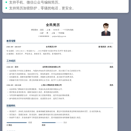
简历教程
支持手机、微信公众号编辑简历。
支持简历加密防护，零骚扰电话，更安全。
登录 / 注册
全民简历
求职意向：演员
上海
5000/月
一个月内到岗
28岁
男
上海
7年经验
15088888880
qmjianli@qq.com
教育背景
2015-09
~
2018-07
全民简历大学
影视表演（
本科
）
专业成绩：GPA 3.66/4 （专业前5%），2015年获得“全国大学生艺术节”表演金奖；
主修课程：表演艺术、声音表达、身体语言、戏剧理论、影视制作等。
工作经历
2018-09
~
至今
全民简历科技有限公司
演员
在多部影片中担任主要角色，与国内外知名导演和演员合作，充分展示了自己的表演才华。
参与影片的前期筹备，包括剧本讨论、角色构建等，对作品有较深的理解和投入。
在拍摄现场，能够快速理解导演意图，准确表达角色情感，多次被评为优秀演员。
积极参与影片宣传活动，通过各种媒体和公众互动，提升个人及作品的知名度。
2016-09
~
2018-08
上海XX网络科技有限公司
演员
在多部热门网络剧中担任重要配角，凭借出色的表演获得观众认可。
面对复杂多变的角色，能够迅速进入状态，展现角色的多面性。
与导演和编剧紧密合作，对角色进行深入挖掘和塑造，提升作品的整体质量。
参与剧组的日常训练和团队建设活动，促进团队合作，提高工作效率。
技能特长
表演技巧：具有扎实的表演基础，能够准确把握角色性格，通过丰富的情感表达和精准的身体语言，生动呈现角色。
语言能力：普通话标准，英语流利，能够无障碍进行英文剧本的阅读和表演。
快速学习能力：具备快速学习和适应新角色的能力，面对挑战性角色时能够迅速进入状态。
精通
良好
计算机
英语