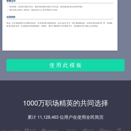
荣誉证书
英语四级，听说读写能力良好，能流利的用英语进行日常交流，能快速浏览英文文档和书籍；
通过全国计算机二级考试，熟练运用office等常用的办公软件。
自我评价
我是一位充满热情和专注精神的演员，对表演有着无限的热爱。在过去的工作中，我不断挑战自我，追求角色的深度和广度，希望能
够通过我的表演，传递更多的情感和思想。我相信，通过不懈的努力和不断的学习，我能够在演艺道路上走得更远。
使 用 此 模 板
1000万职场精英的共同选择
累计 11,128,463 位用户在使用全民简历