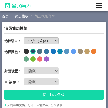
首页
简历模板
简历模板详情
首页
热门
AI 简历工具
演员简历模板
AI 生成简历
免费制作简历
选择语言：
AI 优化简历
选择颜色：
AI 翻译简历
AI 诊断简历
AI 模拟面试
封面设置：
面试自我介绍
自 荐 信：
New
AI 职场工具
使用此模板
简历模板
支持导出文档、打印、云端保存、分享转发。