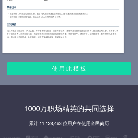
计算机
英语
荣誉证书
英语四级，听说读写能力良好，能流利的用英语进行日常交流，能快速浏览英文文档和书籍；
通过全国计算机二级考试，熟练运用office等常用的办公软件。
自我评价
我工作态度积极主动、严谨认真，对待任务细心负责，力求尽善尽美。熟练掌握各类办公自动化软件，能高效完成工作。工作中，我
善于观察思考，主动挖掘问题，凭借较强的分析能力迅速找到解决方案。我勤奋好学、踏实肯干，动手能力强，始终秉持高度责任
感。面对困难坚毅不拔、吃苦耐劳，热衷于迎接新挑战，不断突破自我。
使 用 此 模 板
1000万职场精英的共同选择
累计 11,128,463 位用户在使用全民简历