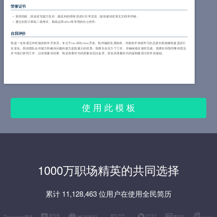
荣誉证书
英语四级，听说读写能力良好，能流利的用英语进行日常交流，能快速浏览英文文档和书籍；
通过全国计算机二级考试，熟练运用office等常用的办公软件。
自我评价
我是一名有着五年经验的软件开发员，专注于Java和Python开发。我对编程充满热情，对新技术持续学习的态度令我能够快速适应行
业变化。我的团队合作能力和解决问题的能力是我最大的优势。我擅长在压力下工作，并确保项目按时完成。我擅长听取同事的意见
并与他们协同工作，以实现最佳结果。我还有着对代码质量的无比追求，坚信高质量的代码是构建强大软件的基础。
使 用 此 模 板
1000万职场精英的共同选择
累计 11,128,463 位用户在使用全民简历