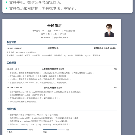
简历教程
支持手机、微信公众号编辑简历。
支持简历加密防护，零骚扰电话，更安全。
登录 / 注册
全民简历
求职意向：VB
上海
5000/月
一个月内到岗
31岁
男
上海
2年经验
15888888881
qmjianli@qq.com
教育背景
2015-09
~
2018-07
全民简历大学
计算机科学与技术（
本科
）
专业成绩：GPA 3.66/4 （专业前5%）
主修课程：Java编程、C语言、SSM框架、JavaWeb编程、软件测试、Jsp、Servlet、数据结构、MySQL、离散数学。
工作经历
2018-09
~
至今
上海斧掌网络科技有限公司
VB
主导业务、技术改造类项目的架构设计、分析和设计工作，承担核心功能、公共核心模块的代码编写；
跟进核心项目，接口规范制定，技术文档编写，确保项目进度和质量；
针对新人、普通开发人员进行有效辅导，进行技术分享，帮助其快速成长；
主导团队开发人员code review工作，并能提供性能优化、安全性建议。
2016-09
~
2018-08
全民简历科技有限公司
VB
负责平台的Ecology9和Ecology8的PC端和移动端针对oa系统进行业务场景化开发设计； 
负责所属模块的代码开发，调试与维护工作； 
负责制定项目规划，攻克项目技术难点，保证项目按时交付；
协助并完成其他的技术任务开发。
技能特长
熟练掌握Java语言；掌握Spring、Mybatis、SpringMvc框架；
熟悉使用SpringBoot框架、JavaEE MVC应用框架设计、了解微服务及常见设计模式；
熟练使用Mysql、sqlServer数据库管理与书写SQL语言、Tomcat服务器；
熟悉HTML，JavaScript，Ajax，jQuery，BootStrap、node.js等前端技术； 
精通
良好
计算机
英语