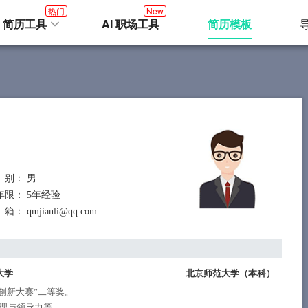
热门
New
I 简历工具
AI 职场工具
简历模板
 别
： 男
年限
： 5年经验
 箱
： qmjianli@qq.com
大学
北京师范大学（
本科
）
教育创新大赛”二等奖。
理与领导力等。