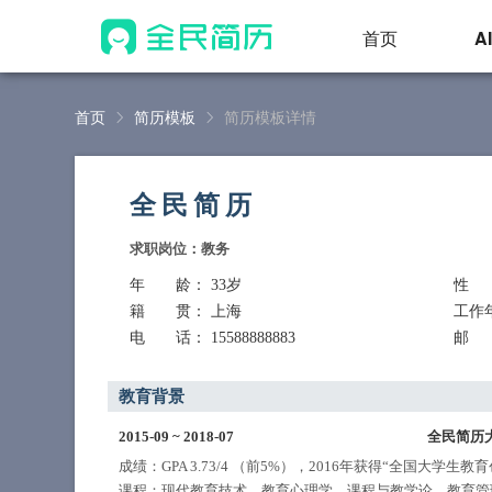
首页
A
首页
简历模板
简历模板详情
全民简历
求职岗位：教务
年 龄
： 33岁
性
籍 贯
： 上海
工作
电 话
： 15588888883
邮
教育背景
2015-09
~
2018-07
全民简历
成绩：GPA 3.73/4 （前5%），2016年获得“全国大学生
课程：现代教育技术、教育心理学、课程与教学论、教育管