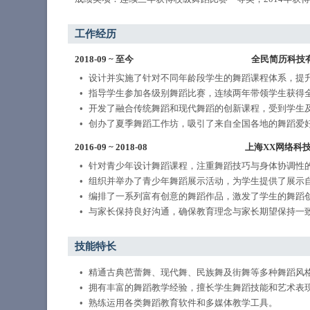
工作经历
2018-09
~
至今
全民简历科技
设计并实施了针对不同年龄段学生的舞蹈课程体系，提
指导学生参加各级别舞蹈比赛，连续两年带领学生获得
开发了融合传统舞蹈和现代舞蹈的创新课程，受到学生
创办了夏季舞蹈工作坊，吸引了来自全国各地的舞蹈爱
2016-09
~
2018-08
上海XX网络科
针对青少年设计舞蹈课程，注重舞蹈技巧与身体协调性
组织并举办了青少年舞蹈展示活动，为学生提供了展示
编排了一系列富有创意的舞蹈作品，激发了学生的舞蹈
与家长保持良好沟通，确保教育理念与家长期望保持一
技能特长
精通古典芭蕾舞、现代舞、民族舞及街舞等多种舞蹈风
拥有丰富的舞蹈教学经验，擅长学生舞蹈技能和艺术表
熟练运用各类舞蹈教育软件和多媒体教学工具。