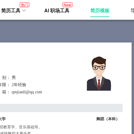
热门
New
I 简历工具
AI 职场工具
简历模板
 别
： 男
年限
： 2年经验
 箱
： qmjianli@qq.com
大学
舞蹈（
本科
）
蹈教育学、音乐基础等。
得省级舞蹈大赛金奖。