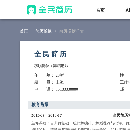
首页
A
首页
简历模板
简历模板详情
全民简历
求职岗位：舞蹈老师
年 龄
： 29岁
性
籍 贯
： 上海
工作
电 话
： 15188888880
邮
教育背景
2015-09
~
2018-07
全民简历
主修课程：古典舞基础、现代舞编排、舞蹈理论与批评、舞
成绩奖项：连续三年获得校级舞蹈比赛一等奖，2014年获