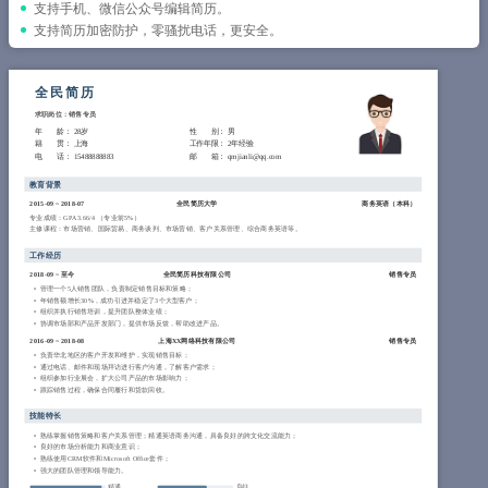
简历教程
支持手机、微信公众号编辑简历。
支持简历加密防护，零骚扰电话，更安全。
登录 / 注册
全民简历
求职岗位：销售专员
年 龄
： 28岁
性 别
： 男
籍 贯
： 上海
工作年限
： 2年经验
电 话
： 15488888883
邮 箱
： qmjianli@qq.com
教育背景
2015-09
~
2018-07
全民简历大学
商务英语（
本科
）
专业成绩：GPA 3.66/4 （专业前5%）
主修课程：市场营销、国际贸易、商务谈判、市场营销、客户关系管理、综合商务英语等。
工作经历
2018-09
~
至今
全民简历科技有限公司
销售专员
管理一个5人销售团队，负责制定销售目标和策略；
年销售额增长30%，成功引进并稳定了3个大型客户；
组织并执行销售培训，提升团队整体业绩；
协调市场部和产品开发部门，提供市场反馈，帮助改进产品。
2016-09
~
2018-08
上海XX网络科技有限公司
销售专员
负责华北地区的客户开发和维护，实现销售目标；
通过电话、邮件和现场拜访进行客户沟通，了解客户需求；
组织参加行业展会，扩大公司产品的市场影响力；
跟踪销售过程，确保合同履行和货款回收。
技能特长
熟练掌握销售策略和客户关系管理；精通英语商务沟通，具备良好的跨文化交流能力；
良好的市场分析能力和商业意识；
熟练使用CRM软件和Microsoft Office套件；
强大的团队管理和领导能力。
精通
良好