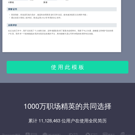
计算机
英语
荣誉证书
英语四级，听说读写能力良好，能流利的用英语进行日常交流，能快速浏览英文文档和书籍；
通过全国计算机二级考试，熟练运用office等常用的办公软件。
自我评价
在过去的工作中，我不仅实现了个人销售目标，还带领团队取得了显著的业绩增长。我善于与人沟通，能够建立和维护良好的客
户关系。我寻求一个能够挑战自我并实现职业发展的平台，期待能够为贵公司带来我的热情和专业技能。
使 用 此 模 板
1000万职场精英的共同选择
累计 11,128,463 位用户在使用全民简历