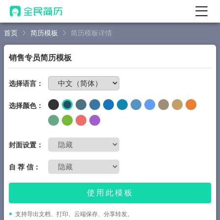
首页
简历模板
简历模板详情
首页
热门
AI 简历工具
销售专员简历模板
AI 生成简历
免费制作简历
选择语言：
AI 优化简历
选择颜色：
AI 翻译简历
AI 诊断简历
AI 模拟面试
封面设置：
面试自我介绍
自 荐 信：
New
AI 职场工具
使用此模板
简历模板
支持导出文档、打印、云端保存、分享转发。