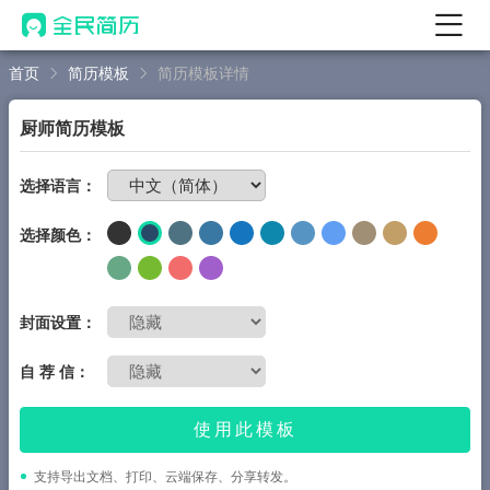
首页
简历模板
简历模板详情
首页
热门
AI 简历工具
厨师简历模板
AI 生成简历
免费制作简历
选择语言：
AI 优化简历
选择颜色：
AI 翻译简历
AI 诊断简历
AI 模拟面试
封面设置：
面试自我介绍
自 荐 信：
New
AI 职场工具
使用此模板
简历模板
支持导出文档、打印、云端保存、分享转发。