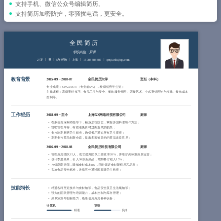
简历教程
支持手机、微信公众号编辑简历。
支持简历加密防护，零骚扰电话，更安全。
登录 / 注册
全民简历
求职岗位：厨师
27岁
男
5年经验
上海
15088888885
qmjianli@qq.com
教育背景
2015-09
~
2018-07
全民简历大学
烹饪（本科）
专业成绩：GPA 3.66/4 （专业前5%），校级优秀学生奖；
主修课程：高级烹饪技巧、食品卫生与安全、餐饮服务管理、西餐艺术、中式烹饪理论与实践、餐饮成本
控制等。
工作经历
2018-09
~
至今
上海XX网络科技有限公司
厨师
在多位资深厨师指导下，精炼烹饪技艺，掌握多国料理制作方法；
协助管理库存，有效避免食材过期造成的损失；
参与制定厨房卫生标准，确保餐厅通过所有卫生审查；
定期参与菜品创新会议，提出多项被采纳的菜品改良意见；
2016-09
~
2018-08
全民简历科技有限公司
厨师
管理厨房团队35人，成功提升团队工作效率20%，并维护高标准厨房运营；
设计季度菜单，引入30款新菜品，增加餐厅收入15%；
与供应商协商，降低食材成本8%，同时保证食材新鲜度和品质；
实施食品安全标准，连续三年通过国家级卫生检查；
技能特长
精通各种烹饪技术与食材知识，食品安全及卫生法规知识；
强大的团队管理与培训能力，成本控制与库存管理；
菜单策划与创新能力，熟练使用厨房各种设备；
计算机
英语
精通
良好