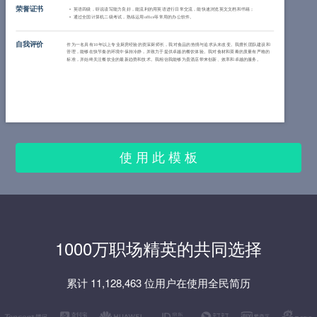
荣誉证书
英语四级，听说读写能力良好，能流利的用英语进行日常交流，能快速浏览英文文档和书籍；
通过全国计算机二级考试，熟练运用office等常用的办公软件。
自我评价
作为一名具有10年以上专业厨房经验的资深厨师长，我对食品的热情与追求从未改变。我擅长团队建设和
管理，能够在快节奏的环境中保持冷静，并致力于提供卓越的餐饮体验。我对食材和菜肴的质量有严格的
标准，并始终关注餐饮业的最新趋势和技术。我相信我能够为贵酒店带来创新、效率和卓越的服务。
使 用 此 模 板
1000万职场精英的共同选择
累计 11,128,463 位用户在使用全民简历