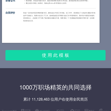
荣誉证书
英语四级，听说读写能力良好，能流利的用英语进行日常交流，能快速浏览英文文档和书籍；
通过全国计算机二级考试，熟练运用office等常用的办公软件。
自我评价
我是一位经验丰富的网络客服专员，拥有超过4年的工作经验。在工作中，我展现出了出色的沟通能力和快
速学习的能力。我擅长在压力下工作，能够迅速适应不断变化的工作环境和要求。我对客户满意度有着高
度的责任心，总是致力于为客户提供最佳的解决方案。我希望在一个充满挑战和机遇的环境中进一步发展
我的职业生涯。
使 用 此 模 板
1000万职场精英的共同选择
累计 11,128,463 位用户在使用全民简历