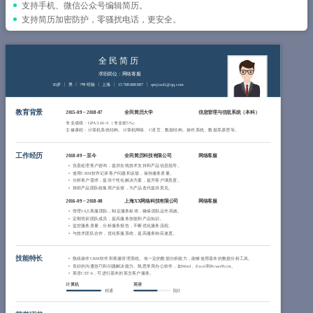
简历教程
支持手机、微信公众号编辑简历。
支持简历加密防护，零骚扰电话，更安全。
登录 / 注册
全民简历
求职岗位：网络客服
30岁
男
7年经验
上海
15788888887
qmjianli@qq.com
教育背景
2015-09
~
2018-07
全民简历大学
信息管理与信息系统（本科）
专业成绩：GPA 3.66/4 （专业前5%）
主修课程：计算机系统结构、计算机网络、C语言、数据结构、操作系统、数据库原理等。
工作经历
2018-09
~
至今
全民简历科技有限公司
网络客服
负责处理客户咨询，提供在线技术支持和产品信息指导。
使用CRM软件记录客户问题和反馈，保持服务质量。
分析客户需求，提供个性化解决方案，提升客户满意度。
协助产品团队收集用户反馈，为产品迭代提供意见。
2016-09
~
2018-08
上海XX网络科技有限公司
网络客服
管理10人客服团队，制定服务标准，确保团队运作高效。
定期培训团队成员，提高服务技能和产品知识。
监控服务质量，分析服务报告，不断优化服务流程。
与技术团队合作，优化客服系统，提高服务响应速度。
技能特长
熟练操作CRM软件和客服管理系统。有一定的数据分析能力，能够使用基本的数据分析工具。
良好的沟通技巧和问题解决能力。熟悉常用办公软件，如Word、Excel和PowerPoint。
英语CET-6，可进行基本的英文客户服务。
计算机
英语
精通
良好