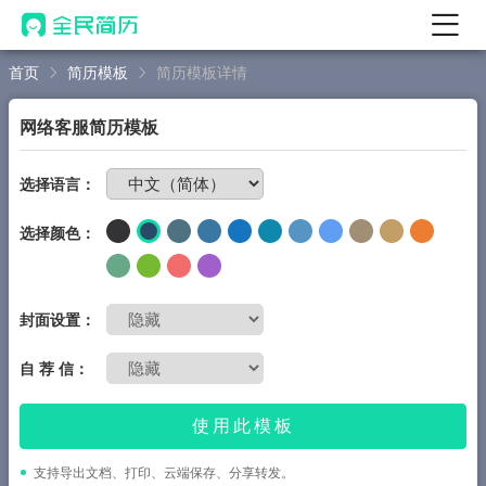
首页
简历模板
简历模板详情
首页
热门
AI 简历工具
网络客服简历模板
AI 生成简历
免费制作简历
选择语言：
AI 优化简历
选择颜色：
AI 翻译简历
AI 诊断简历
AI 模拟面试
封面设置：
面试自我介绍
自 荐 信：
New
AI 职场工具
使用此模板
简历模板
支持导出文档、打印、云端保存、分享转发。