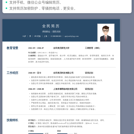
简历教程
支持手机、微信公众号编辑简历。
支持简历加密防护，零骚扰电话，更安全。
登录 / 注册
全民简历
求职岗位：语音识别
33岁
男
3年经验
上海
15388888883
qmjianli@qq.com
教育背景
2012-09
~
2016-07
全民简历师范大学
工商管理（本科）
专业成绩：
GPA 3.66/4 （专业前5%）
主修课程：
基础会计学、货币银行学、统计学、经济法概论、财务会计学、管理学原理、组织行为学、市
场营销学、国际贸易理论、国际贸易实务、人力资源开发与管理、财务管理学、企业经营战略概论、质量
管理学、西方经济学等等。
工作经历
2018-09
~
至今
全民简历科技有限公司
语音识别
拥负责本部的行政人事管理和日常事务，协助总监搞好各部门之间的综合协调。
负责日常行政事务管理，包括文件归档、办公用品采购与分发，确保办公环境整洁有序。
负责公司日常行政事务统筹，涵盖文件收发归档、办公设备维护及办公环境优化。
2016-09
~
2018-08
上海斧掌网络科技有限公司
语音识别
热情接待来访宾客，合理安排接待流程，协调相关部门对接，展现公司良好形象;
负责公司总部的来访客户接待工作，负责引导和介绍公司的分布情况；
负责中心的行政事务，公司班车管理、负责建立员工归属感及前台管理；
严格管理办公用品，做好采购计划、库存盘点与发放登记，有效控制成本；
督导公司各项行政、人事制度、员工福利、生日以及公司各种宴会活动的执行；
负责招聘工作，制定公司的人力资源发展计划，确保人才梯队发展和人才储备；
技能特长
语言能力：
大学英语6级证书，荣获全国大学生英语竞赛一等奖，能够熟练的进行交流、读写。
计算机：
计算机二级证书，熟练操作windows平台上的各类应用软件，如Word、Excel。
团队能力：
具有丰富的团队组建与扩充经验和项目管理与协调经验。
计算机
英语
精通
良好