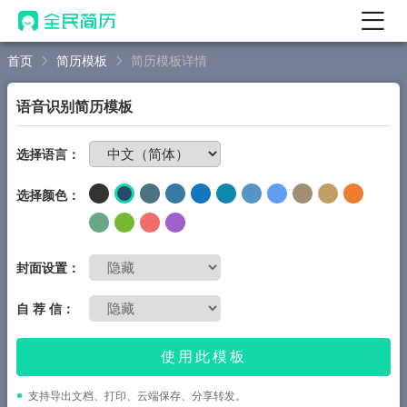
首页
简历模板
简历模板详情
首页
热门
AI 简历工具
语音识别简历模板
AI 生成简历
免费制作简历
选择语言：
AI 优化简历
选择颜色：
AI 翻译简历
AI 诊断简历
AI 模拟面试
封面设置：
面试自我介绍
自 荐 信：
New
AI 职场工具
使用此模板
简历模板
支持导出文档、打印、云端保存、分享转发。