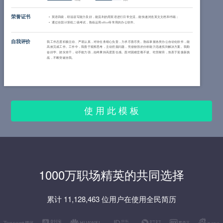
荣誉证书
英语四级，听说读写能力良好，能流利的用英语进行日常交流，能快速浏览英文文档和书籍；
通过全国计算机二级考试，熟练运用office等常用的办公软件。
自我评价
我工作态度积极主动、严谨认真，对待任务细心负责，力求尽善尽美。熟练掌握各类办公自动化软件，能
高效完成工作。工作中，我善于观察思考，主动挖掘问题，凭借较强的分析能力迅速找到解决方案。我勤
奋好学、踏实肯干，动手能力强，始终秉持高度责任感。面对困难坚毅不拔、吃苦耐劳，热衷于迎接新挑
战，不断突破自我。
使 用 此 模 板
1000万职场精英的共同选择
累计 11,128,463 位用户在使用全民简历