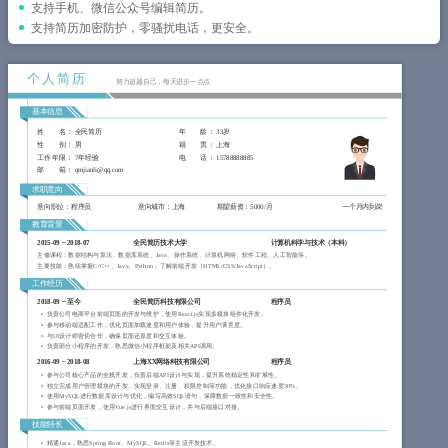
简历教程
支持手机、微信公众号编辑简历。
支持简历加密防护，零骚扰电话，更安全。
登录 / 注册
个人简历
努力超越自己，每天进步一点点
基本信息
姓 名
： 全民简历
年 龄
： 33岁
性 别
： 男
籍 贯
： 上海
工作年限
： 7年经验
电 话
： 15788888885
邮 箱
： qmjianli@qq.com
求职意向
意向职位：程序员
意向城市：上海
期望薪资：5000/月
一个月内到岗
教育背景
2015-09
~
2018-07
全民简历技术大学
计算机科学与技术（本科）
主修课程：数据结构与算法、数据库系统、Java、操作系统、计算机网络、软件工程、人工智能等。
主要技能：熟练掌握C/C++、Java、Python，了解前端开发（HTML/CSS/JavaScript）。
工作经历
2018-09
~
至今
全民简历科技有限公司
程序员
负责公司电商平台前端页面的开发与维护，使用React.js实现多模块组件化开发。
参与移动端适配工作，优化页面加载速度和用户体验，提升用户满意度。
与UI设计师密切合作，确保页面还原度和交互体验。
负责部分小程序的开发，熟悉微信小程序框架及相关API调用。
2016-09
~
2018-08
上海XX网络科技有限公司
程序员
参与公司核心产品的全栈开发，负责后端API设计与实现，提升系统稳定性和扩展性。
独立完成用户管理模块的开发，实现登录、注册、权限控制等功能，优化接口响应速度30%。
使用MySQL进行数据库设计与优化，编写高效SQL语句，保障数据一致性和安全性。
参与前端页面开发，使用Vue.js进行界面交互设计，并与后端接口对接。
技能特长
精通Java，熟悉Spring Boot、MySQL、Redis等主流开发技术。