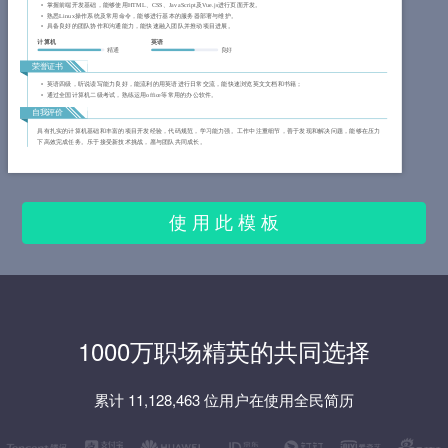
掌握前端开发基础，能够使用HTML、CSS、JavaScript及Vue.js进行页面开发。
熟悉Linux操作系统及常用命令，能够进行基本的服务器部署与维护。
具备良好的团队协作和沟通能力，能快速融入团队并推动项目进展。
计算机
英语
精通
良好
荣誉证书
英语四级，听说读写能力良好，能流利的用英语进行日常交流，能快速浏览英文文档和书籍；
通过全国计算机二级考试，熟练运用office等常用的办公软件。
自我评价
具有扎实的计算机基础和丰富的项目开发经验，代码规范，学习能力强。工作中注重细节，善于发现和解决问题，能够在压力
下高效完成任务。乐于接受新技术挑战，愿与团队共同成长。
使 用 此 模 板
1000万职场精英的共同选择
累计 11,128,463 位用户在使用全民简历