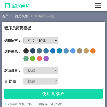
首页
简历模板
简历模板详情
首页
热门
AI 简历工具
程序员简历模板
AI 生成简历
免费制作简历
选择语言：
AI 优化简历
选择颜色：
AI 翻译简历
AI 诊断简历
AI 模拟面试
封面设置：
面试自我介绍
自 荐 信：
New
AI 职场工具
使用此模板
简历模板
支持导出文档、打印、云端保存、分享转发。