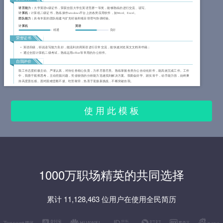
语言能力：
大学英语6级证书，荣获全国大学生英语竞赛一等奖，能够熟练的进行交流、读写。
计算机：
计算机二级证书，熟练操作windows平台上的各类应用软件，如Word、Excel。
团队能力：
具有丰富的团队组建与扩充经验和项目管理与协调经验。
计算机
英语
精通
良好
荣誉证书
英语四级，听说读写能力良好，能流利的用英语进行日常交流，能快速浏览英文文档和书籍；
通过全国计算机二级考试，熟练运用office等常用的办公软件。
自我评价
我工作态度积极主动、严谨认真，对待任务细心负责，力求尽善尽美。熟练掌握各类办公自动化软件，能高效完成工作。工作
中，我善于观察思考，主动挖掘问题，凭借较强的分析能力迅速找到解决方案。我勤奋好学、踏实肯干，动手能力强，始终秉
持高度责任感。面对困难坚毅不拔、吃苦耐劳，热衷于迎接新挑战，不断突破自我。
使 用 此 模 板
1000万职场精英的共同选择
累计 11,128,463 位用户在使用全民简历