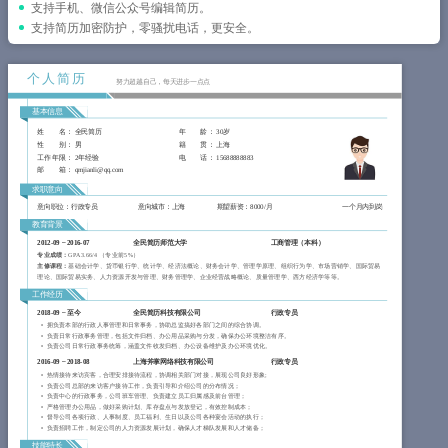
简历教程
支持手机、微信公众号编辑简历。
支持简历加密防护，零骚扰电话，更安全。
登录 / 注册
个人简历
努力超越自己，每天进步一点点
基本信息
姓 名
： 全民简历
年 龄
： 30岁
性 别
： 男
籍 贯
： 上海
工作年限
： 2年经验
电 话
： 15688888883
邮 箱
： qmjianli@qq.com
求职意向
意向职位：行政专员
意向城市：上海
期望薪资：8000/月
一个月内到岗
教育背景
2012-09
~
2016-07
全民简历师范大学
工商管理（本科）
专业成绩：
GPA 3.66/4 （专业前5%）
主修课程：
基础会计学、货币银行学、统计学、经济法概论、财务会计学、管理学原理、组织行为学、市场营销学、国际贸易
理论、国际贸易实务、人力资源开发与管理、财务管理学、企业经营战略概论、质量管理学、西方经济学等等。
工作经历
2018-09
~
至今
全民简历科技有限公司
行政专员
拥负责本部的行政人事管理和日常事务，协助总监搞好各部门之间的综合协调。
负责日常行政事务管理，包括文件归档、办公用品采购与分发，确保办公环境整洁有序。
负责公司日常行政事务统筹，涵盖文件收发归档、办公设备维护及办公环境优化。
2016-09
~
2018-08
上海斧掌网络科技有限公司
行政专员
热情接待来访宾客，合理安排接待流程，协调相关部门对接，展现公司良好形象;
负责公司总部的来访客户接待工作，负责引导和介绍公司的分布情况；
负责中心的行政事务，公司班车管理、负责建立员工归属感及前台管理；
严格管理办公用品，做好采购计划、库存盘点与发放登记，有效控制成本；
督导公司各项行政、人事制度、员工福利、生日以及公司各种宴会活动的执行；
负责招聘工作，制定公司的人力资源发展计划，确保人才梯队发展和人才储备；
技能特长