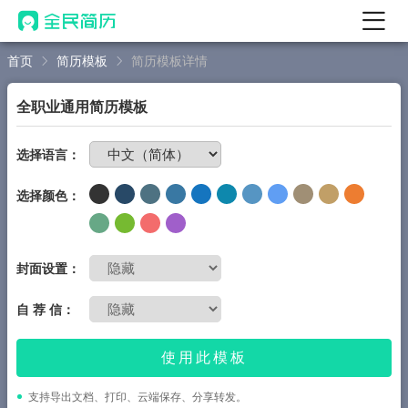
首页
简历模板
简历模板详情
首页
热门
AI 简历工具
全职业通用简历模板
AI 生成简历
免费制作简历
选择语言：
AI 优化简历
选择颜色：
AI 翻译简历
AI 诊断简历
AI 模拟面试
封面设置：
面试自我介绍
自 荐 信：
New
AI 职场工具
使用此模板
简历模板
支持导出文档、打印、云端保存、分享转发。