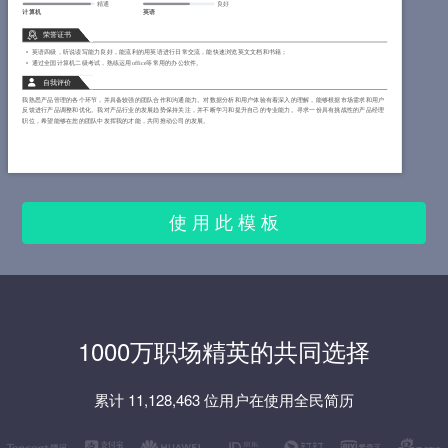
精通
良好
计算机
英语
荣誉证书
英语四级，听说读写能力良好，能流利的用英语进行日常交流，能快速浏览英文文档和书籍；
通过全国计算机二级考试，熟练运用office等常用的办公软件。
自我评价
我熟悉产品管理的各个环节，并具备较强的团队合作和沟通能力。对数据分析和用户体验有着深入的理解，能够根据市场需求和用户
反馈进行产品调整和优化。我对产品行业的发展趋势保持关注，并不断学习和提升自己的专业能力。寻求一份具有挑战性的产品经理
职位，希望能够在您的团队中发挥我的才能，共同推动公司的发展。
使 用 此 模 板
1000万职场精英的共同选择
累计 11,128,463 位用户在使用全民简历