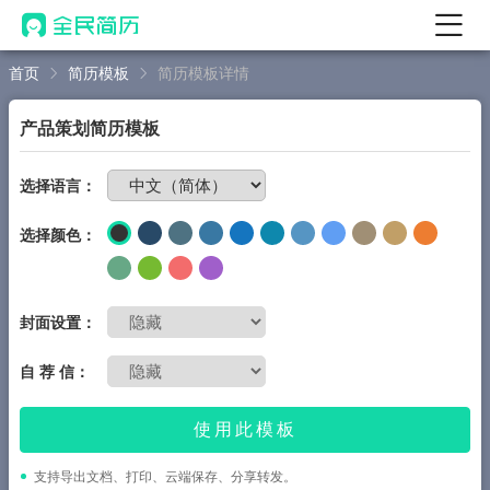
首页
简历模板
简历模板详情
首页
热门
AI 简历工具
产品策划简历模板
AI 生成简历
免费制作简历
选择语言：
AI 优化简历
选择颜色：
AI 翻译简历
AI 诊断简历
AI 模拟面试
封面设置：
面试自我介绍
自 荐 信：
New
AI 职场工具
使用此模板
简历模板
支持导出文档、打印、云端保存、分享转发。