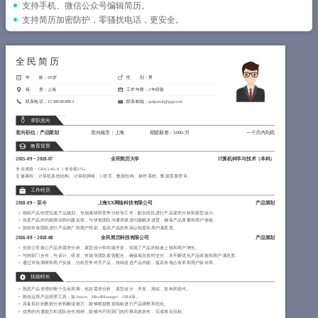
简历教程
支持手机、微信公众号编辑简历。
支持简历加密防护，零骚扰电话，更安全。
登录 / 注册
全民简历
年 龄：29岁
性 别：男
籍 贯：上海
工作年限：2年经验
联系电话：15388888883
联系邮箱：qmjianli@qq.com
求职意向
意向职位：产品策划
意向城市：上海
期望薪资：5000/月
一个月内到岗
教育背景
2015-09
~
2018-07
全民简历大学
计算机科学与技术（
本科
）
专业成绩：GPA 3.66/4 （专业前5%）
主修课程：计算机系统结构、计算机网络、C语言、数据结构、操作系统、数据库原理等。
工作经历
2018-09
~
至今
上海XX网络科技有限公司
产品策划
协助产品经理完成产品规划、市场调研和竞争分析等工作，配合团队进行产品需求分析和原型设计。
负责产品的功能测试和问题反馈，与研发团队沟通并跟进问题解决进度，确保产品质量和用户体验。
协助市场团队进行产品推广和用户培训，提高产品的市场认知度和用户满意度。
2016-09
~
2018-08
全民简历科技有限公司
产品策划
负责公司核心产品的需求分析、原型设计和功能开发，实现了产品的快速上线和用户增长。
与跨部门合作，与设计、研发、市场等团队紧密配合，确保项目按时交付，并不断优化产品体验和用户满意度。
通过市场调研和用户反馈，分析竞争对手产品，持续改进产品功能，提高市场占有率和用户留存率。
技能特长
熟悉产品管理的整个生命周期，包括需求分析、原型设计、开发、测试、发布和迭代。
熟练运用产品管理工具，如Axure、MindManager、JIRA等。
具备良好的数据分析和解读能力，能够根据数据指标进行产品调整和优化。
优秀的沟通能力和团队合作精神，能够与不同部门的同事高效协作，完成项目目标。