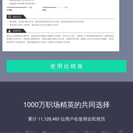
熟练运用招聘平台和办公软件；
具备团队合作和解决问题的能力；
精通
良好
计算机
英语
荣誉证书
英语四级，听说读写能力良好，能流利的用英语进行日常交流，能快速浏览英文文档和书籍；
通过全国计算机二级考试，熟练运用office等常用的办公软件。
自我评价
我对人力资源管理充满热情，具备良好的沟通能力和团队合作精神。在实习和工作中，我积累了丰富的招聘和培训经验，能够熟练运
用招聘工具和平台，高效地完成招聘任务。我具备细致入微的工作态度，注重细节和结果，能够在工作中灵活应对各种挑战，并且有
较强的学习和适应能力。我期待能够为贵公司的人力资源工作贡献自己的力量。
使 用 此 模 板
1000万职场精英的共同选择
累计 11,128,463 位用户在使用全民简历