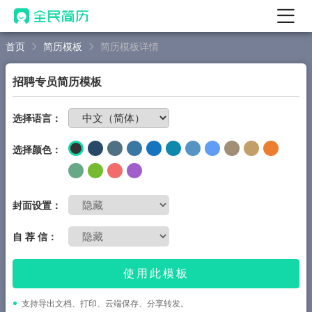
首页
简历模板
简历模板详情
首页
热门
AI 简历工具
招聘专员简历模板
AI 生成简历
免费制作简历
选择语言：
AI 优化简历
选择颜色：
AI 翻译简历
AI 诊断简历
AI 模拟面试
封面设置：
面试自我介绍
自 荐 信：
New
AI 职场工具
使用此模板
简历模板
支持导出文档、打印、云端保存、分享转发。