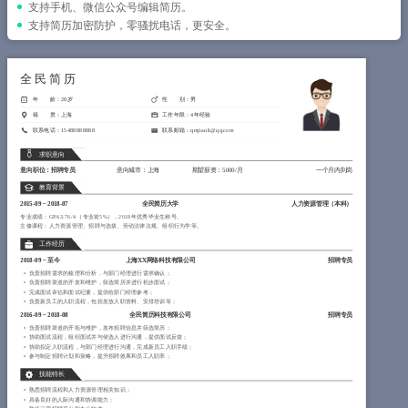
简历教程
支持手机、微信公众号编辑简历。
支持简历加密防护，零骚扰电话，更安全。
登录 / 注册
全民简历
年 龄：28岁
性 别：男
籍 贯：上海
工作年限：4年经验
联系电话：15488888888
联系邮箱：qmjianli@qq.com
求职意向
意向职位：招聘专员
意向城市：上海
期望薪资：5000/月
一个月内到岗
教育背景
2015-09
~
2018-07
全民简历大学
人力资源管理（
本科
）
专业成绩：GPA 3.76/4 （专业前5%），2018年优秀毕业生称号。
主修课程：人力资源管理、招聘与选拔、劳动法律法规、组织行为学等。
工作经历
2018-09
~
至今
上海XX网络科技有限公司
招聘专员
负责招聘需求的梳理和分析，与部门经理进行需求确认；
负责招聘渠道的开发和维护，筛选简历并进行初步面试；
完成面试评估和面试纪要，提供给部门经理参考；
负责新员工的入职流程，包括发放入职资料、安排培训等；
2016-09
~
2018-08
全民简历科技有限公司
招聘专员
负责招聘渠道的开拓与维护，发布招聘信息并筛选简历；
协助面试流程，组织面试并与候选人进行沟通，提供面试反馈；
协助拟定入职流程，与部门经理进行沟通，完成新员工入职手续；
参与制定招聘计划和策略，提升招聘效果和员工入职率；
技能特长
熟悉招聘流程和人力资源管理相关知识；
具备良好的人际沟通和协调能力；