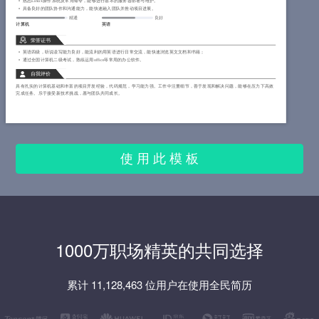
熟悉Linux操作系统及常用命令，能够进行基本的服务器部署与维护。
具备良好的团队协作和沟通能力，能快速融入团队并推动项目进展。
精通
良好
计算机
英语
荣誉证书
英语四级，听说读写能力良好，能流利的用英语进行日常交流，能快速浏览英文文档和书籍；
通过全国计算机二级考试，熟练运用office等常用的办公软件。
自我评价
具有扎实的计算机基础和丰富的项目开发经验，代码规范，学习能力强。工作中注重细节，善于发现和解决问题，能够在压力下高效
完成任务。乐于接受新技术挑战，愿与团队共同成长。
使 用 此 模 板
1000万职场精英的共同选择
累计 11,128,463 位用户在使用全民简历