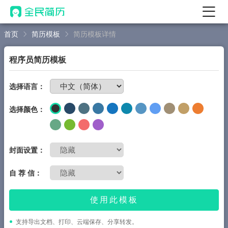
首页
简历模板
简历模板详情
首页
热门
AI 简历工具
程序员简历模板
AI 生成简历
免费制作简历
选择语言：
AI 优化简历
选择颜色：
AI 翻译简历
AI 诊断简历
AI 模拟面试
封面设置：
面试自我介绍
自 荐 信：
New
AI 职场工具
使用此模板
简历模板
支持导出文档、打印、云端保存、分享转发。