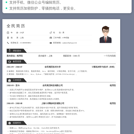
简历教程
支持手机、微信公众号编辑简历。
支持简历加密防护，零骚扰电话，更安全。
登录 / 注册
全民简历
年 龄：29岁
性 别：男
籍 贯：上海
工作年限：6年经验
联系电话：15188888882
联系邮箱：qmjianli@qq.com
求职意向
意向职位：程序员
意向城市：上海
期望薪资：5000/月
一个月内到岗
教育背景
2015-09
~
2018-07
全民简历技术大学
计算机科学与技术（
本科
）
主修课程：数据结构与算法、数据库系统、Java、操作系统、计算机网络、软件工程、人工智能等。
主要技能：熟练掌握C/C++、Java、Python，了解前端开发（HTML/CSS/JavaScript）。
工作经历
2018-09
~
至今
全民简历科技有限公司
程序员
负责公司电商平台前端页面的开发与维护，使用React.js实现多模块组件化开发。
参与移动端适配工作，优化页面加载速度和用户体验，提升用户满意度。
与UI设计师密切合作，确保页面还原度和交互体验。
负责部分小程序的开发，熟悉微信小程序框架及相关API调用。
2016-09
~
2018-08
上海XX网络科技有限公司
程序员
参与公司核心产品的全栈开发，负责后端API设计与实现，提升系统稳定性和扩展性。
独立完成用户管理模块的开发，实现登录、注册、权限控制等功能，优化接口响应速度30%。
使用MySQL进行数据库设计与优化，编写高效SQL语句，保障数据一致性和安全性。
参与前端页面开发，使用Vue.js进行界面交互设计，并与后端接口对接。
技能特长
精通Java，熟悉Spring Boot、MySQL、Redis等主流开发技术。
掌握前端开发基础，能够使用HTML、CSS、JavaScript及Vue.js进行页面开发。