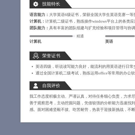
技能特长
语言能力：
大学英语6级证书，荣获全国大学生英语竞赛一等
计算机：
计算机二级证书，熟练操作windows平台上的各类应用软
团队能力：
具有丰富的团队组建与扩充经验和项目管理与协
精通
计算机
英语
荣誉证书
英语四级，听说读写能力良好，能流利的用英语进行日常
通过全国计算机二级考试，熟练运用office等常用的办公
自我评价
我工作态度积极主动、严谨认真，对待任务细心负责，力求
善于观察思考，主动挖掘问题，凭借较强的分析能力迅速找
感。面对困难坚毅不拔、吃苦耐劳，热衷于迎接新挑战，不