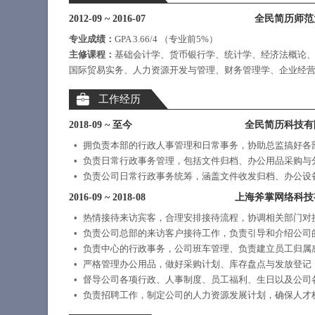
2012-09
~
2016-07
全民简历师范
专业成绩：
GPA 3.66/4 （专业前5%）
主修课程：
基础会计学、货币银行学、统计学、经济法概论
国际贸易实务、人力资源开发与管理、财务管理学、企业经
工作经历
2018-09
~
至今
全民简历科技有
拥负责本部的行政人事管理和日常事务，协助总监搞好各
负责日常行政事务管理，包括文件归档、办公用品采购与
负责公司日常行政事务统筹，涵盖文件收发归档、办公设
2016-09
~
2018-08
上海斧掌网络科技
热情接待来访宾客，合理安排接待流程，协调相关部门对
负责公司总部的来访客户接待工作，负责引导和介绍公司
负责中心的行政事务，公司班车管理、负责建立员工归属
严格管理办公用品，做好采购计划、库存盘点与发放登记
督导公司各项行政、人事制度、员工福利、生日以及公司
负责招聘工作，制定公司的人力资源发展计划，确保人才