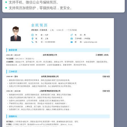
简历教程
支持手机、微信公众号编辑简历。
支持简历加密防护，零骚扰电话，更安全。
登录 / 注册
全民简历
求职意向：行政专员
上海
12000/月
一个月内到岗
年 龄
： 35岁
性 别
： 男
籍 贯
： 上海
工作年限
： 2年经验
电 话
： 15188888888
邮 箱
： qmjianli@qq.com
教育背景
2012-09
~
2016-07
全民简历师范大学
工商管理（
本科
）
专业成绩：
GPA 3.66/4 （专业前5%）
主修课程：
基础会计学、货币银行学、统计学、经济法概论、财务会计学、管理学原理、组织行为学、市场营销学、国际贸易理论、
国际贸易实务、人力资源开发与管理、财务管理学、企业经营战略概论、质量管理学、西方经济学等等。
工作经历
2018-09
~
至今
全民简历科技有限公司
行政专员
拥负责本部的行政人事管理和日常事务，协助总监搞好各部门之间的综合协调。
负责日常行政事务管理，包括文件归档、办公用品采购与分发，确保办公环境整洁有序。
负责公司日常行政事务统筹，涵盖文件收发归档、办公设备维护及办公环境优化。
2016-09
~
2018-08
上海斧掌网络科技有限公司
行政专员
热情接待来访宾客，合理安排接待流程，协调相关部门对接，展现公司良好形象;
负责公司总部的来访客户接待工作，负责引导和介绍公司的分布情况；
负责中心的行政事务，公司班车管理、负责建立员工归属感及前台管理；
严格管理办公用品，做好采购计划、库存盘点与发放登记，有效控制成本；
督导公司各项行政、人事制度、员工福利、生日以及公司各种宴会活动的执行；
负责招聘工作，制定公司的人力资源发展计划，确保人才梯队发展和人才储备；
技能特长
语言能力：
大学英语6级证书，荣获全国大学生英语竞赛一等奖，能够熟练的进行交流、读写。
计算机：
计算机二级证书，熟练操作windows平台上的各类应用软件，如Word、Excel。