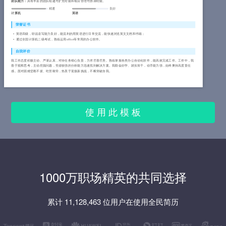
团队能力：
具有丰富的团队组建与扩充经验和项目管理与协调经验。
精通
良好
计算机
英语
荣誉证书
英语四级，听说读写能力良好，能流利的用英语进行日常交流，能快速浏览英文文档和书籍；
通过全国计算机二级考试，熟练运用office等常用的办公软件。
自我评价
我工作态度积极主动、严谨认真，对待任务细心负责，力求尽善尽美。熟练掌握各类办公自动化软件，能高效完成工作。工作中，我
善于观察思考，主动挖掘问题，凭借较强的分析能力迅速找到解决方案。我勤奋好学、踏实肯干，动手能力强，始终秉持高度责任
感。面对困难坚毅不拔、吃苦耐劳，热衷于迎接新挑战，不断突破自我。
使 用 此 模 板
1000万职场精英的共同选择
累计 11,128,463 位用户在使用全民简历