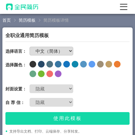
首页
简历模板
简历模板详情
首页
热门
AI 简历工具
全职业通用简历模板
AI 生成简历
免费制作简历
选择语言：
AI 优化简历
选择颜色：
AI 翻译简历
AI 诊断简历
AI 模拟面试
封面设置：
面试自我介绍
自 荐 信：
New
AI 职场工具
使用此模板
简历模板
支持导出文档、打印、云端保存、分享转发。