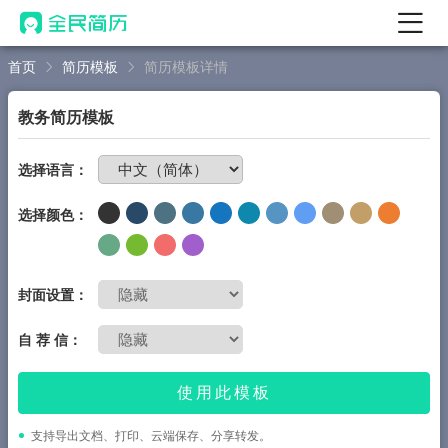
首页
简历模板
简历模板详情
首页
热门
AI 简历工具
教务简历模板
AI 生成简历
免费制作简历
选择语言：
AI 优化简历
选择颜色：
AI 翻译简历
AI 诊断简历
AI 模拟面试
封面设置：
面试自我介绍
自 荐 信：
New
AI 职场工具
使用此模板
简历模板
支持导出文档、打印、云端保存、分享转发。