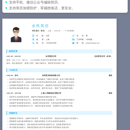
简历教程
支持手机、微信公众号编辑简历。
支持简历加密防护，零骚扰电话，更安全。
登录 / 注册
全民简历
求职意向：教务
上海
5000/月
一个月内到岗
年 龄
： 28岁
性 别
： 男
籍 贯
： 上海
工作年限
： 3年经验
电 话
： 15088888888
邮 箱
： qmjianli@qq.com
教育背景
2015-09
~
2018-07
全民简历大学
北京师范大学（
本科
）
成绩：GPA 3.73/4 （前5%），2016年获得“全国大学生教育创新大赛”二等奖。
课程：现代教育技术、教育心理学、课程与教学论、教育管理与领导力等。
工作经历
2018-09
~
至今
全民简历科技有限公司
教务
负责学生的课程安排和考试管理，有效地解决了课程冲突问题，提高了课程满意度；
参与教师培训工作，包括制定培训计划和评估教师培训效果，促进了教师专业成长；
负责编制和更新教学计划，与教师紧密合作，确保教学内容的及时更新和质量提升；
组织和协调各类教育活动，如学术讲座、教学研讨会等，增强了学校的教育氛围。
2016-09
~
2018-08
上海XX网络科技有限公司
教务
负责学生信息系统的管理，确保学生数据的准确性和安全性；
参与学校教学质量评估工作，通过数据分析提出改进建议，助力学校教学质量提升；
负责教学资源的整合和优化，包括图书和在线资源，为师生提供更好的学习支持；
参与课程评估和教师评估工作，为教育决策提供依据，促进教学活动的有效开展。
技能特长
精通教务管理软件，如教务系统管理、学生成绩管理等，具备良好的信息技术应用能力；
熟悉教育法律法规和教育政策，能够指导教务工作符合政策和法规要求；
优秀的组织协调能力，能有效组织和管理学校的教学活动，提高教育教学效率；
强大的数据分析能力，能够通过数据分析为学校的教学和管理提供决策支持。