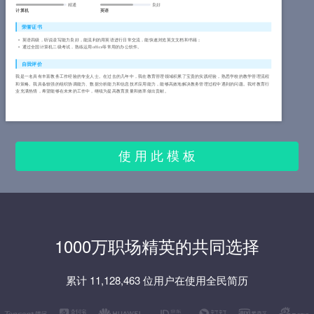
精通
良好
计算机
英语
荣誉证书
英语四级，听说读写能力良好，能流利的用英语进行日常交流，能快速浏览英文文档和书籍；
通过全国计算机二级考试，熟练运用office等常用的办公软件。
自我评价
我是一名具有丰富教务工作经验的专业人士。在过去的几年中，我在教育管理领域积累了宝贵的实践经验，熟悉学校的教学管理流程
和策略。我具备较强的组织协调能力、数据分析能力和信息技术应用能力，能够高效地解决教务管理过程中遇到的问题。我对教育行
业充满热情，希望能够在未来的工作中，继续为提高教育质量和效率做出贡献。
使 用 此 模 板
1000万职场精英的共同选择
累计 11,128,463 位用户在使用全民简历