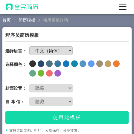
首页
简历模板
简历模板详情
首页
热门
AI 简历工具
程序员简历模板
AI 生成简历
免费制作简历
选择语言：
AI 优化简历
选择颜色：
AI 翻译简历
AI 诊断简历
AI 模拟面试
封面设置：
面试自我介绍
自 荐 信：
New
AI 职场工具
使用此模板
简历模板
支持导出文档、打印、云端保存、分享转发。