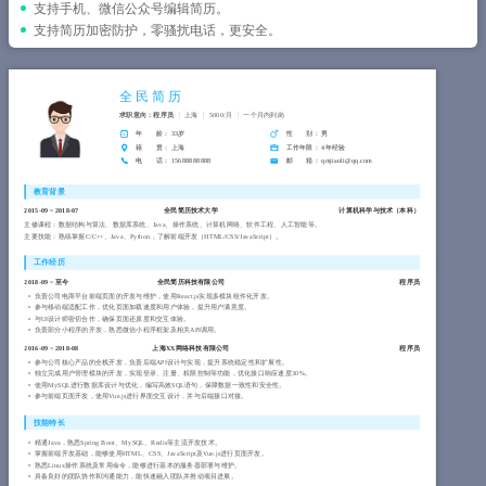
简历教程
支持手机、微信公众号编辑简历。
支持简历加密防护，零骚扰电话，更安全。
登录 / 注册
全民简历
求职意向：程序员
上海
5000/月
一个月内到岗
年 龄
： 33岁
性 别
： 男
籍 贯
： 上海
工作年限
： 4年经验
电 话
： 15688888888
邮 箱
： qmjianli@qq.com
教育背景
2015-09
~
2018-07
全民简历技术大学
计算机科学与技术（
本科
）
主修课程：数据结构与算法、数据库系统、Java、操作系统、计算机网络、软件工程、人工智能等。
主要技能：熟练掌握C/C++、Java、Python，了解前端开发（HTML/CSS/JavaScript）。
工作经历
2018-09
~
至今
全民简历科技有限公司
程序员
负责公司电商平台前端页面的开发与维护，使用React.js实现多模块组件化开发。
参与移动端适配工作，优化页面加载速度和用户体验，提升用户满意度。
与UI设计师密切合作，确保页面还原度和交互体验。
负责部分小程序的开发，熟悉微信小程序框架及相关API调用。
2016-09
~
2018-08
上海XX网络科技有限公司
程序员
参与公司核心产品的全栈开发，负责后端API设计与实现，提升系统稳定性和扩展性。
独立完成用户管理模块的开发，实现登录、注册、权限控制等功能，优化接口响应速度30%。
使用MySQL进行数据库设计与优化，编写高效SQL语句，保障数据一致性和安全性。
参与前端页面开发，使用Vue.js进行界面交互设计，并与后端接口对接。
技能特长
精通Java，熟悉Spring Boot、MySQL、Redis等主流开发技术。
掌握前端开发基础，能够使用HTML、CSS、JavaScript及Vue.js进行页面开发。
熟悉Linux操作系统及常用命令，能够进行基本的服务器部署与维护。
具备良好的团队协作和沟通能力，能快速融入团队并推动项目进展。