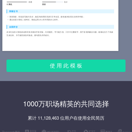
精通
良好
计算机
英语
荣誉证书
英语四级，听说读写能力良好，能流利的用英语进行日常交流，能快速浏览英文文档和书籍；
通过全国计算机二级考试，熟练运用office等常用的办公软件。
自我评价
具有扎实的计算机基础和丰富的项目开发经验，代码规范，学习能力强。工作中注重细节，善于发现和解决问题，能够在压力下高效
完成任务。乐于接受新技术挑战，愿与团队共同成长。
使 用 此 模 板
1000万职场精英的共同选择
累计 11,128,463 位用户在使用全民简历