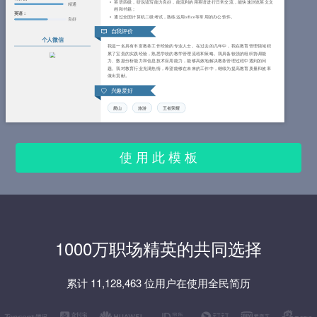
英语四级，听说读写能力良好，能流利的用英语进行日常交流，能快速浏览英文文
精通
档和书籍；
英语：
通过全国计算机二级考试，熟练运用office等常用的办公软件。
良好
自我评价
个人微信
我是一名具有丰富教务工作经验的专业人士。在过去的几年中，我在教育管理领域积
累了宝贵的实践经验，熟悉学校的教学管理流程和策略。我具备较强的组织协调能
力、数据分析能力和信息技术应用能力，能够高效地解决教务管理过程中遇到的问
题。我对教育行业充满热情，希望能够在未来的工作中，继续为提高教育质量和效率
做出贡献。
兴趣爱好
爬山
旅游
王者荣耀
使 用 此 模 板
1000万职场精英的共同选择
累计 11,128,463 位用户在使用全民简历