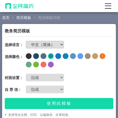
首页
简历模板
简历模板详情
首页
热门
AI 简历工具
教务简历模板
AI 生成简历
免费制作简历
选择语言：
AI 优化简历
选择颜色：
AI 翻译简历
AI 诊断简历
AI 模拟面试
封面设置：
面试自我介绍
自 荐 信：
New
AI 职场工具
使用此模板
简历模板
支持导出文档、打印、云端保存、分享转发。