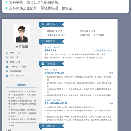
简历教程
支持手机、微信公众号编辑简历。
支持简历加密防护，零骚扰电话，更安全。
登录 / 注册
求职意向
求职意向：
教务
意向城市：
上海
期望薪资：
5000/月
入职时间：
一个月内到岗
教育背景
全民简历
2015-09
~
2018-07
全民简历大学
北京师范大学（本科）
年龄 ：
33岁
成绩：GPA 3.73/4 （前5%），2016年获得“全国大学生教育创新大赛”二等奖。
性别 ：
男
课程：现代教育技术、教育心理学、课程与教学论、教育管理与领导力等。
籍贯 ：
上海
工作经历
工作年限 ：
6年经验
2018-09
~
至今
15588888882
全民简历科技有限公司
教务
qmjianli@qq.com
负责学生的课程安排和考试管理，有效地解决了课程冲突问题，提高了课程满意
度；
参与教师培训工作，包括制定培训计划和评估教师培训效果，促进了教师专业成
技能特长
长；
负责编制和更新教学计划，与教师紧密合作，确保教学内容的及时更新和质量提
精通教务管理软件，如教务系统管
升；
理、学生成绩管理等，具备良好的
组织和协调各类教育活动，如学术讲座、教学研讨会等，增强了学校的教育氛围。
信息技术应用能力；
2016-09
~
2018-08
熟悉教育法律法规和教育政策，能
上海XX网络科技有限公司
教务
够指导教务工作符合政策和法规要
求；
负责学生信息系统的管理，确保学生数据的准确性和安全性；
优秀的组织协调能力，能有效组织
参与学校教学质量评估工作，通过数据分析提出改进建议，助力学校教学质量提
和管理学校的教学活动，提高教育
升；
教学效率；
负责教学资源的整合和优化，包括图书和在线资源，为师生提供更好的学习支持；
强大的数据分析能力，能够通过数
参与课程评估和教师评估工作，为教育决策提供依据，促进教学活动的有效开展。
据分析为学校的教学和管理提供决
策支持。
荣誉证书
计算机：