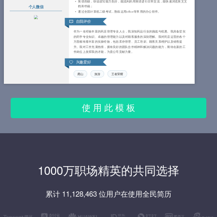
英语四级，听说读写能力良好，能流利的用英语进行日常交流，能快速浏览英文文
档和书籍；
个人微信
通过全国计算机二级考试，熟练运用office等常用的办公软件。
自我评价
作为一名经验丰富的药店管理专业人士，我深知药品行业的挑战与机遇。我具备坚实
的药学专业知识、卓越的管理能力以及对顾客服务的深刻理解。我对药店运营的各个
方面都有着丰富的实操经验，包括库存管理、员工培训、顾客关系维护以及销售提
升。我对工作充满热情，拥有良好的团队合作精神和解决问题的能力，期待在新的工
作岗位上发挥我的才能，为贵公司贡献力量。
兴趣爱好
爬山
旅游
王者荣耀
使 用 此 模 板
1000万职场精英的共同选择
累计 11,128,463 位用户在使用全民简历