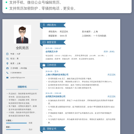
简历教程
支持手机、微信公众号编辑简历。
支持简历加密防护，零骚扰电话，更安全。
登录 / 注册
求职意向
求职意向：
药店店长
意向城市：
上海
期望薪资：
5000/月
入职时间：
一个月内到岗
教育背景
全民简历
2015-09
~
2018-07
全民简历大学
药学（本科）
年龄 ：
31岁
专业成绩：3.8/4.0（专业前10%），药学优秀学生奖（2014年、2015年）；
性别 ：
男
主修课程：药理学、药物化学、药剂学、药店管理与实务等。
籍贯 ：
上海
工作经历
工作年限 ：
2年经验
2018-09
~
至今
15288888881
上海XX网络科技有限公司
药店店长
qmjianli@qq.com
管理和调度20名员工，确保高效运营和优质客户服务。
优化商品陈列方案，增强销售点吸引力，带动非处方药品销售额月均增长20%。
监督财务报告和日常账目，提高了财务记录的准确性和透明度。
技能特长
实行员工激励计划，有效提高了员工满意度和留存率。
2016-09
~
2018-08
药品知识：熟练掌握各种药品的药
全民简历科技有限公司
药店店长
理作用、适应症及副作用。
管理能力：具备团队管理、库存控
实施有效的库存管理，降低了10%的库存成本，同时确保药品的高周转率和新鲜
制及财务管理的专业技能。
度。
客户服务：优秀的沟通技巧，能够
引导团队通过顾客服务培训，提升顾客满意度，连续6个季度顾客满意度评分超过
提供专业的顾客咨询和服务。
95%。
IT技能：熟练操作药品管理软件，
开展健康咨询服务，提升顾客对店内产品和服务的认知，促进月均销售额提升
能快速适应新的技术系统。
15%。
与当地医疗机构合作，举办健康讲座与筛查活动，增强社区健康意识，提升品牌形
计算机：
象。
精通
英语：
荣誉证书
良好