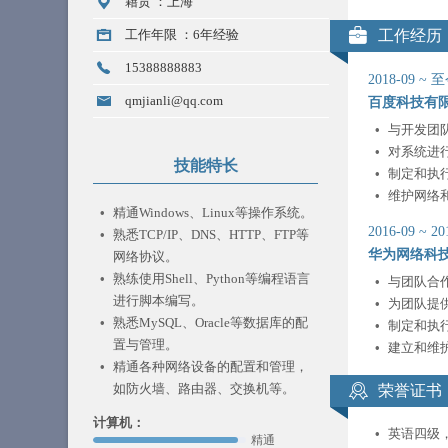
籍贯 ：
上海
工作年限 ：
6年经验
工作经历
15388888883
2018-09
~
至
qmjianli@qq.com
百度科技有
与开发团
对系统进
技能特长
制定和执
维护网络
精通Windows、Linux等操作系统。
2016-09
~
20
熟悉TCP/IP、DNS、HTTP、FTP等
华为网络科
网络协议。
熟练使用Shell、Python等编程语言
与团队合
进行脚本编写。
为团队提
熟悉MySQL、Oracle等数据库的配
制定和执
置与管理。
建立和维
精通各种网络设备的配置和管理，
如防火墙、路由器、交换机等。
荣誉证书
计算机：
英语四级
精通