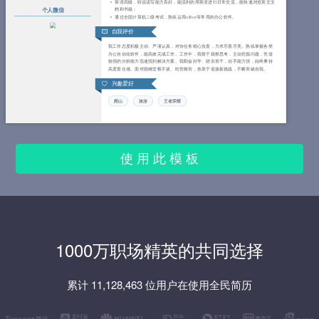
英语四级，听说读写能力良好，能流利的用英语进行日常交流，能快速浏览英文文
档和书籍；
个人微信
通过全国计算机二级考试，熟练运用office等常用的办公软件。
自我评价
我工作态度积极主动、严谨认真，对待任务细心负责，力求尽善尽美。熟练掌握各类
办公自动化软件，能高效完成工作。工作中，我善于观察思考，主动挖掘问题，凭借
较强的分析能力迅速找到解决方案。我勤奋好学、踏实肯干，动手能力强，始终秉持
高度责任感。面对困难坚毅不拔、吃苦耐劳，热衷于迎接新挑战，不断突破自我。
兴趣爱好
爬山
旅游
王者荣耀
使 用 此 模 板
1000万职场精英的共同选择
累计 11,128,463 位用户在使用全民简历