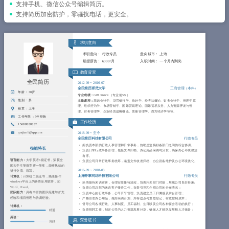
简历教程
支持手机、微信公众号编辑简历。
支持简历加密防护，零骚扰电话，更安全。
登录 / 注册
求职意向
求职意向：
行政专员
意向城市：
上海
期望薪资：
6000/月
入职时间：
一个月内到岗
教育背景
全民简历
2012-09
~
2016-07
全民简历师范大学
工商管理（本科）
年龄 ：
30岁
专业成绩：
GPA 3.66/4 （专业前5%）
性别 ：
男
主修课程：
基础会计学、货币银行学、统计学、经济法概论、财务会计学、管理学原
理、组织行为学、市场营销学、国际贸易理论、国际贸易实务、人力资源开发与管
籍贯 ：
上海
理、财务管理学、企业经营战略概论、质量管理学、西方经济学等等。
工作年限 ：
5年经验
工作经历
15688888882
qmjianli@qq.com
2018-09
~
至今
全民简历科技有限公司
行政专员
拥负责本部的行政人事管理和日常事务，协助总监搞好各部门之间的综合协调。
技能特长
负责日常行政事务管理，包括文件归档、办公用品采购与分发，确保办公环境整洁
有序。
语言能力：
大学英语6级证书，荣获全
负责公司日常行政事务统筹，涵盖文件收发归档、办公设备维护及办公环境优化。
国大学生英语竞赛一等奖，能够熟练的
2016-09
~
2018-08
进行交流、读写。
上海斧掌网络科技有限公司
行政专员
计算机：
计算机二级证书，熟练操作
windows平台上的各类应用软件，如
热情接待来访宾客，合理安排接待流程，协调相关部门对接，展现公司良好形象;
Word、Excel。
负责公司总部的来访客户接待工作，负责引导和介绍公司的分布情况；
团队能力：
具有丰富的团队组建与扩充
负责中心的行政事务，公司班车管理、负责建立员工归属感及前台管理；
经验和项目管理与协调经验。
严格管理办公用品，做好采购计划、库存盘点与发放登记，有效控制成本；
督导公司各项行政、人事制度、员工福利、生日以及公司各种宴会活动的执行；
计算机：
负责招聘工作，制定公司的人力资源发展计划，确保人才梯队发展和人才储备；
精通
英语：
荣誉证书
良好