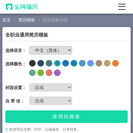
首页
简历模板
简历模板详情
首页
热门
AI 简历工具
全职业通用简历模板
AI 生成简历
免费制作简历
选择语言：
AI 优化简历
选择颜色：
AI 翻译简历
AI 诊断简历
AI 模拟面试
封面设置：
面试自我介绍
自 荐 信：
New
AI 职场工具
使用此模板
简历模板
支持导出文档、打印、云端保存、分享转发。